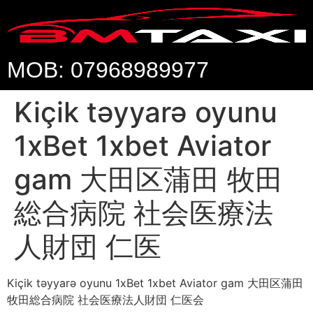
MOB: 07968989977
Kiçik təyyarə oyunu
1xBet 1xbet Aviator
gam 大田区蒲田 牧田
総合病院 社会医療法
人財団 仁医
Kiçik təyyarə oyunu 1xBet 1xbet Aviator gam 大田区蒲田
牧田総合病院 社会医療法人財団 仁医会