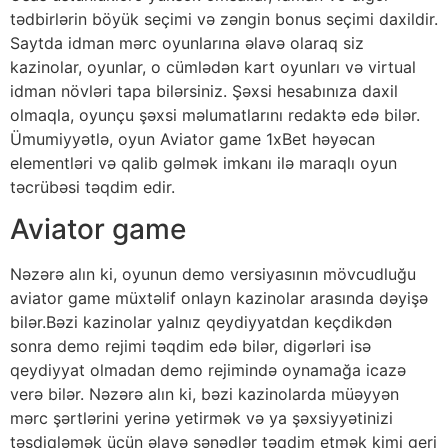
tədbirlərin böyük seçimi və zəngin bonus seçimi daxildir.
Saytda idman mərc oyunlarına əlavə olaraq siz
kazinolar, oyunlar, o cümlədən kart oyunları və virtual
idman növləri tapa bilərsiniz. Şəxsi hesabınıza daxil
olmaqla, oyunçu şəxsi məlumatlarını redaktə edə bilər.
Ümumiyyətlə, oyun Aviator game 1xBet həyəcan
elementləri və qalib gəlmək imkanı ilə maraqlı oyun
təcrübəsi təqdim edir.
Aviator game
Nəzərə alın ki, oyunun demo versiyasının mövcudluğu
aviator game müxtəlif onlayn kazinolar arasında dəyişə
bilər.Bəzi kazinolar yalnız qeydiyyatdan keçdikdən
sonra demo rejimi təqdim edə bilər, digərləri isə
qeydiyyat olmadan demo rejimində oynamağa icazə
verə bilər. Nəzərə alın ki, bəzi kazinolarda müəyyən
mərc şərtlərini yerinə yetirmək və ya şəxsiyyətinizi
təsdiqləmək üçün əlavə sənədlər təqdim etmək kimi geri