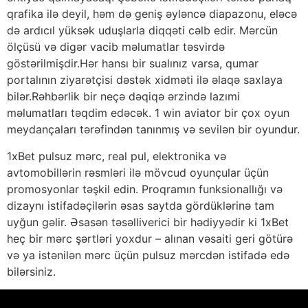
qrafika ilə deyil, həm də geniş əyləncə diapazonu, eləcə
də ardıcıl yüksək uduşlarla diqqəti cəlb edir. Mərcün
ölçüsü və digər vacib məlumatlar təsvirdə
göstərilmişdir.Hər hansı bir sualınız varsa, qumar
portalının ziyarətçisi dəstək xidməti ilə əlaqə saxlaya
bilər.Rəhbərlik bir neçə dəqiqə ərzində lazımi
məlumatları təqdim edəcək. 1 win aviator bir çox oyun
meydançaları tərəfindən tanınmış və sevilən bir oyundur.
1xBet pulsuz mərc, real pul, elektronika və
avtomobillərin rəsmləri ilə mövcud oyunçular üçün
promosyonlar təşkil edin. Proqramın funksionallığı və
dizaynı istifadəçilərin əsas saytda gördüklərinə tam
uyğun gəlir. Əsasən təsəlliverici bir hədiyyədir ki 1xBet
heç bir mərc şərtləri yoxdur – alınan vəsaiti geri götürə
və ya istənilən mərc üçün pulsuz mərcdən istifadə edə
bilərsiniz.