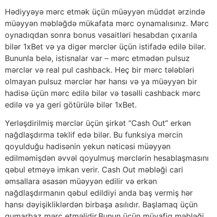
Hədiyyəyə mərc etmək üçün müəyyən müddət ərzində
müəyyən məbləğdə mükafata mərc oynamalısınız. Mərc
oynadıqdan sonra bonus vəsaitləri hesabdan çıxarıla
bilər 1xBet və ya digər mərclər üçün istifadə edilə bilər.
Bununla belə, istisnalar var – mərc etmədən pulsuz
mərclər və real pul cashback. Heç bir mərc tələbləri
olmayan pulsuz mərclər hər hansı və ya müəyyən bir
hadisə üçün mərc edilə bilər və təsəlli cashback mərc
edilə və ya geri götürülə bilər 1xBet.
Yerləşdirilmiş mərclər üçün şirkət “Cash Out” erkən
nağdlaşdırma təklif edə bilər. Bu funksiya mərcin
qoyulduğu hadisənin yekun nəticəsi müəyyən
edilməmişdən əvvəl qoyulmuş mərclərin hesablaşmasını
qəbul etməyə imkan verir. Cash Out məbləği cari
əmsallara əsasən müəyyən edilir və erkən
nağdlaşdırmanın qəbul edildiyi anda baş vermiş hər
hansı dəyişikliklərdən birbaşa asılıdır. Başlamaq üçün
qumarbaz mərc etməlidir.Bunun üçün müvafiq məbləği