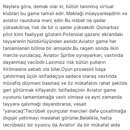
Rəylərə görə, demək olar ki, bütün tanınmış virtual
klublari bu game təmsil edir. Məbləği müəyyənləşdirin və
aviator raunduna mərc edin Bu nisbət nə qədər
yüksəkdirsə, risk də bir o qədər yüksəkdir Qumarbaz
pilot kimi fəaliyyət göstərir.Potensial qazanc ekrandakı
təyyarənin hündürlüyündən asılıdır.Aviator game hər
tamamlanan bölmə bir əmsaldır.Bu rəqəm sonda ilkin
mərclə vurulacaq. Aviator Spribe oynayarkən, vaxtında
dayanmaq vacibdir.Lazımsız risk bütün pulların
itirilməsinə səbəb ola bilər.Oyun prosesini başa
çatdırmaq üçün istifadəçiyə sadəcə olaraq vaxtında
müvafiq düyməni basmaq və öz mükafatını rahat şəkildə
geri götürmək kifayətdir. İstifadəçinin Aviator game
oyununu tamamlamağa vaxtı olmasa və eyni zamanda
təyyarə qalxmağı dayandırarsa, vəsait
“yanacaq”.Təcrübəli oyunçular mərcləri dəfə çoxaltmağa
diqqət yetirməyi məsləhət görürlər.Beləliklə, hətta
təcrübəsiz bir oyuncu da Aviator’ da bir mükafat əldə