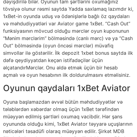
dəyişdirilə bilər. Oyunun tam şərtlərini oxumağınız
tövsiyə olunur rəsmi saytda Yadda saxlamaq lazımdır ki,
1xBet-in oyunda uduş və ödənişlərlə bağlı öz qaydaları
və məhdudiyyətləri var Aviator game 1xBet. “Cash Out”
funksiyasının mövcud olduğu mərclər oyun kuponunun
“Mənim mərclərim” bölməsində (canlı mərc) və ya “Cash
Out” bölməsində (oyun öncəsi mərclər) müvafiq
simvollar ilə göstərilir. İlk depozit 1xbet bonus saytda ilk
dəfə qeydiyyatdan keçən istifadəçilər üçün
əlçatandırMərclər. Onu əldə etmək üçün bir hesab
açmalı və oyun hesabının ilk doldurulmasını etməlisiniz.
Oyunun qaydaları 1xBet Aviator
Oyuna başlamazdan əvvəl bütün məhdudiyyətlər və
tələblərdən xəbərdar olmaq üçün 1xBet tərəfindən
müəyyən edilmiş şərtləri oxumaq vacibdir. Hər şans
oyununda olduğu kimi, 1xBet Aviator təyyarə uçuşlarının
nəticələri təsadüfi olaraq müəyyən edilir. Şirkət MDB