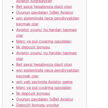
Aviator Azerbaycan
Bet şəxsi hesabınıza daxil olun
Oyunun qaydaları 1xBet Aviator
win sistemində necə qeydiyyatdan
keçmək olar
Aviator oyunu’ nu hardan tapmaq
olar
Mərc və pul çıxarma qaydaları
İlk depozit bonusu
Aviator oyunu’ nu hardan tapmaq
olar
Bet şəxsi hesabınıza daxil olun
win sistemində necə qeydiyyatdan
keçmək olar
win veb saytında Aviator game
Mərc və pul çıxarma qaydaları
İlk depozit bonusu
Oyunun qaydaları 1xBet Aviator
Depozit bonusu yoxdur