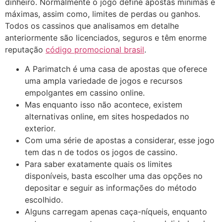
dinheiro. Normalmente o jogo define apostas mínimas e
máximas, assim como, limites de perdas ou ganhos.
Todos os cassinos que analisamos em detalhe
anteriormente são licenciados, seguros e têm enorme
reputação
código promocional brasil
.
A Parimatch é uma casa de apostas que oferece
uma ampla variedade de jogos e recursos
empolgantes em cassino online.
Mas enquanto isso não acontece, existem
alternativas online, em sites hospedados no
exterior.
Com uma série de apostas a considerar, esse jogo
tem das n de todos os jogos de cassino.
Para saber exatamente quais os limites
disponíveis, basta escolher uma das opções no
depositar e seguir as informações do método
escolhido.
Alguns carregam apenas caça-níqueis, enquanto