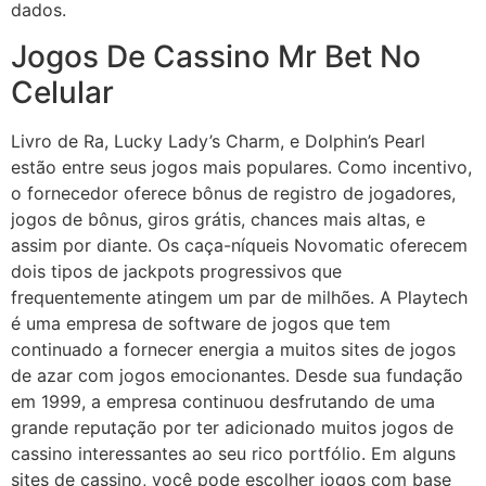
dados.
Jogos De Cassino Mr Bet No
Celular
Livro de Ra, Lucky Lady’s Charm, e Dolphin’s Pearl
estão entre seus jogos mais populares. Como incentivo,
o fornecedor oferece bônus de registro de jogadores,
jogos de bônus, giros grátis, chances mais altas, e
assim por diante. Os caça-níqueis Novomatic oferecem
dois tipos de jackpots progressivos que
frequentemente atingem um par de milhões. A Playtech
é uma empresa de software de jogos que tem
continuado a fornecer energia a muitos sites de jogos
de azar com jogos emocionantes. Desde sua fundação
em 1999, a empresa continuou desfrutando de uma
grande reputação por ter adicionado muitos jogos de
cassino interessantes ao seu rico portfólio. Em alguns
sites de cassino, você pode escolher jogos com base