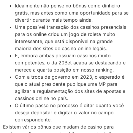
Idealmente não pense no bônus como dinheiro
grátis, mas antes como uma oportunidade para se
divertir durante mais tempo ainda.
Uma possível transação dos cassinos presenciais
para os online criou um jogo de roleta muito
interessante, que está disponível na grande
maioria dos sites de casino online legais.
E, embora ambas possuam cassinos muito
competentes, o da 20Bet acaba se destacando e
merece a quarta posição em nosso ranking.
Com a troca de governo em 2023, o esperado é
que o atual presidente publique uma MP para
agilizar a regulamentação dos sites de apostas e
cassinos online no país.
O último passo no processo é ditar quanto você
deseja depositar e digitar o valor no campo
correspondente.
Existem vários bônus que mudam de casino para