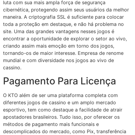
luta com sua mais ampla força de segurança
cibernética, protegendo assim seus usuários da melhor
maneira. A criptografia SSL é suficiente para colocar
toda a proteção em destaque, e não há problema no
site. Uma das grandes vantagens nesses jogos é
encontrar a oportunidade de explorar o setor ao vivo,
criando assim mais emoção em torno dos jogos,
tornando-os de maior interesse. Empresa de renome
mundial e com diversidade nos jogos ao vivo de
cassino.
Pagamento Para Licença
O KTO além de ser uma plataforma completa com
diferentes jogos de cassino e um amplo mercado
esportivo, tem como destaque a facilidade de atrair
apostadores brasileiros. Tudo isso, por oferecer os
métodos de pagamento mais funcionais e
descomplicados do mercado, como Pix, transferência