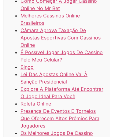
Como Começar A Jogar Cassino
Online No Mr Bet
Melhores Cassinos Online
Brasileiros
Câmara Aprova Taxação De
Apostas Esportivas Com Cassinos
Online
É Possível Jogar Jogos De Cassino
Pelo Meu Celular?
Bingo
Lei Das Apostas Online Vai À
Sanção Presidencial
Explore A Plataforma Até Encontrar
O Jogo Ideal Para Você
Roleta Online
Presença De Eventos E Torneios
Que Oferecem Altos Prêmios Para
Jogadores
Os Melhores Jogos De Cassino