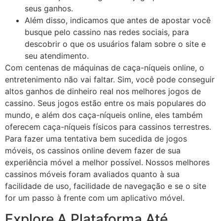
seus ganhos.
Além disso, indicamos que antes de apostar você
busque pelo cassino nas redes sociais, para
descobrir o que os usuários falam sobre o site e
seu atendimento.
Com centenas de máquinas de caça-níqueis online, o
entretenimento não vai faltar. Sim, você pode conseguir
altos ganhos de dinheiro real nos melhores jogos de
cassino. Seus jogos estão entre os mais populares do
mundo, e além dos caça-níqueis online, eles também
oferecem caça-níqueis físicos para cassinos terrestres.
Para fazer uma tentativa bem sucedida de jogos
móveis, os cassinos online devem fazer de sua
experiência móvel a melhor possível. Nossos melhores
cassinos móveis foram avaliados quanto à sua
facilidade de uso, facilidade de navegação e se o site
for um passo à frente com um aplicativo móvel.
Explore A Plataforma Até