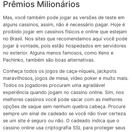
Prêmios Milionários
Mas, você também pode jogar as versões de teste em
alguns cassinos, assim, não é necessário pagar. Hoje é
proibido jogar em cassinos físicos e online que estejam
no Brasil. Nos sites que recomendamos aqui você pode
jogar à vontade, pois estão hospedados em servidores
no exterior. Alguns menos famosos, como Keno e
Pachinko, também são boas alternativas.
Conheça todos os jogos de caça-níqueis, jackpots
maravilhosos, jogos de mesa, vídeo poker e muito mais.
Todos os jogadores procuram uma agradável
experiência quando jogam no cassino online. Sim, nos
melhores cassinos você pode sacar com as melhores
opções de saque sem nenhum quebra cabeça. Procure
sempre um sinal de cadeado se você não tiver certeza
se um site é seguro ou não. O cadeado indica que o
cassino online usa criptografia SSL para proteger seus