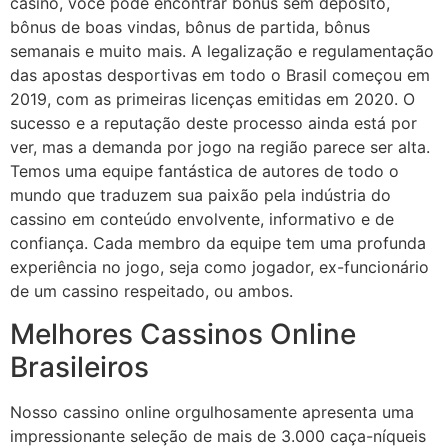
casino, você pode encontrar bônus sem depósito,
bônus de boas vindas, bônus de partida, bônus
semanais e muito mais. A legalização e regulamentação
das apostas desportivas em todo o Brasil começou em
2019, com as primeiras licenças emitidas em 2020. O
sucesso e a reputação deste processo ainda está por
ver, mas a demanda por jogo na região parece ser alta.
Temos uma equipe fantástica de autores de todo o
mundo que traduzem sua paixão pela indústria do
cassino em conteúdo envolvente, informativo e de
confiança. Cada membro da equipe tem uma profunda
experiência no jogo, seja como jogador, ex-funcionário
de um cassino respeitado, ou ambos.
Melhores Cassinos Online
Brasileiros
Nosso cassino online orgulhosamente apresenta uma
impressionante seleção de mais de 3.000 caça-níqueis