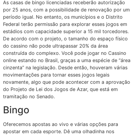
As casas de bingo licenciadas receberão autorização
por 25 anos, com a possibilidade de renovação por um
período igual. No entanto, os municípios e o Distrito
Federal terão permissão para explorar esses jogos em
estádios com capacidade superior a 15 mil torcedores.
De acordo com o projeto, o tamanho do espaço físico
do cassino não pode ultrapassar 20% da área
construída do complexo. Você pode jogar no Cassino
online estando no Brasil, graças a uma espécie de “área
cinzenta” na legislação. Desde então, houveram várias
movimentações para tornar esses jogos legais
novamente, algo que pode acontecer com a aprovação
do Projeto de Lei dos Jogos de Azar, que está em
tramitação no Senado.
Bingo
Oferecemos apostas ao vivo e várias opções para
apostar em cada esporte. Dê uma olhadinha nos