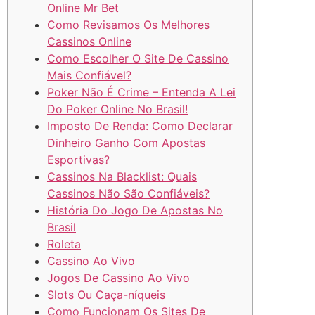
Online Mr Bet
Como Revisamos Os Melhores
Cassinos Online
Como Escolher O Site De Cassino
Mais Confiável?
Poker Não É Crime – Entenda A Lei
Do Poker Online No Brasil!
Imposto De Renda: Como Declarar
Dinheiro Ganho Com Apostas
Esportivas?
Cassinos Na Blacklist: Quais
Cassinos Não São Confiáveis?
História Do Jogo De Apostas No
Brasil
Roleta
Cassino Ao Vivo
Jogos De Cassino Ao Vivo
Slots Ou Caça-níqueis
Como Funcionam Os Sites De