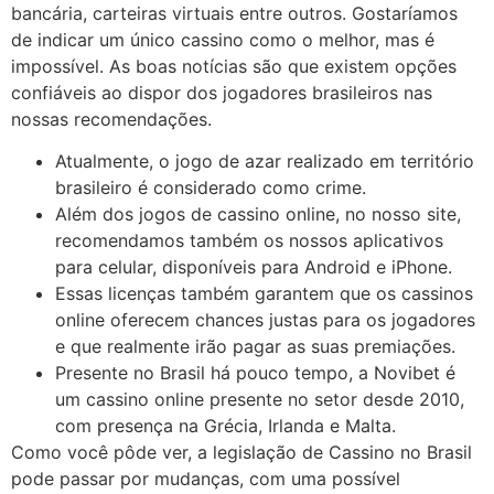
bancária, carteiras virtuais entre outros. Gostaríamos
de indicar um único cassino como o melhor, mas é
impossível. As boas notícias são que existem opções
confiáveis ao dispor dos jogadores brasileiros nas
nossas recomendações.
Atualmente, o jogo de azar realizado em território
brasileiro é considerado como crime.
Além dos jogos de cassino online, no nosso site,
recomendamos também os nossos aplicativos
para celular, disponíveis para Android e iPhone.
Essas licenças também garantem que os cassinos
online oferecem chances justas para os jogadores
e que realmente irão pagar as suas premiações.
Presente no Brasil há pouco tempo, a Novibet é
um cassino online presente no setor desde 2010,
com presença na Grécia, Irlanda e Malta.
Como você pôde ver, a legislação de Cassino no Brasil
pode passar por mudanças, com uma possível