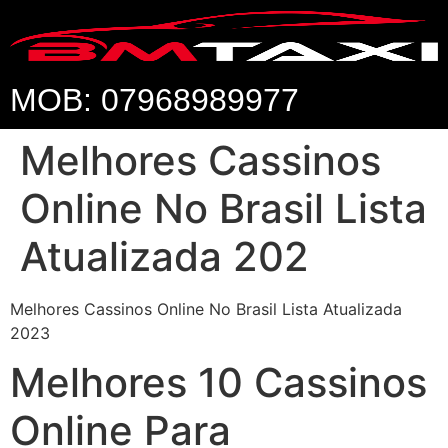
MOB: 07968989977
Melhores Cassinos
Online No Brasil Lista
Atualizada 202
Melhores Cassinos Online No Brasil Lista Atualizada
2023
Melhores 10 Cassinos
Online Para