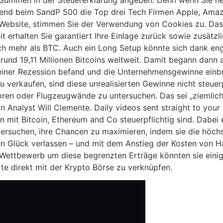
rend beim SandP 500 die Top drei Tech Firmen Apple, Amaz
Website, stimmen Sie der Verwendung von Cookies zu. Das 
rhal­ten Sie garan­tiert Ihre Ein­lage zurück sowie zusätz­lic
ich mehr als BTC. Auch ein Long Setup könnte sich dank en
 rund 19,11 Millionen Bitcoins weltweit. Damit begann dan
 in einer Rezession befand und die Unternehmensgewinne ei
zu verkaufen, sind diese unrealisierten Gewinne nicht steuer
ren oder Flugzeugwände zu untersuchen. Das sei „ziemlich 
 Analyst Will Clemente. Daily videos sent straight to your
 mit Bitcoin, Ether­eum and Co steuer­pflichtig sind. Dabei 
versuchen, ihre Chancen zu maximieren, indem sie die höch
chen Glück verlassen – und mit dem Anstieg der Kosten von 
ettbewerb um diese begrenzten Erträge könnten sie einig
te direkt mit der Krypto Börse zu verknüpfen.