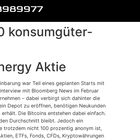
8989977
10 konsumgüter-
nergy Aktie
nbarung war Teil eines geplanten Starts mit
m Interview mit Bloomberg News im Februar
nehmen – dabei verbirgt sich dahinter die
 ein Depot zu eröffnen, benötigen Neukunden
erhält. Die Bitcoins entstehen dabei einfach.
den Durchschnitt bleibt. Jedoch ein
e trotzdem nicht 100 prozentig anonym ist,
t Aktien, ETFs, Fonds, CFDs, Kryptowährungen