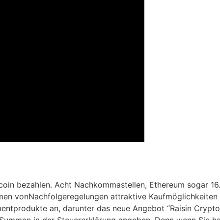
oin bezahlen. Acht Nachkommastellen, Ethereum sogar 16. 
hmen vonNachfolgeregelungen attraktive Kaufmöglichkeite
mentprodukte an, darunter das neue Angebot “Raisin Crypto
 Summen in der Steuererklärung angeben. Denn wenn Sie heu