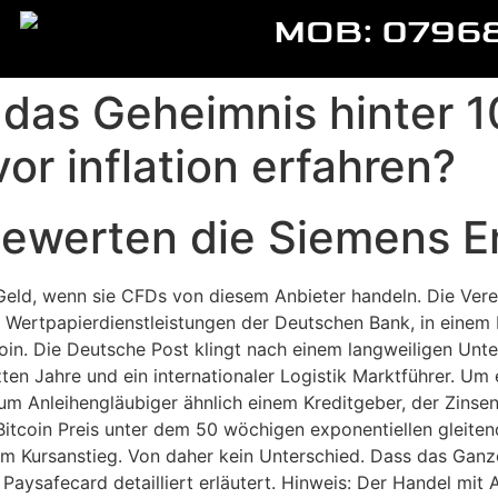
MOB: 0796
das Geheimnis hinter 
vor inflation erfahren?
bewerten die Siemens E
Geld, wenn sie CFDs von diesem Anbieter handeln. Die Verei
er Wertpapierdienstleistungen der Deutschen Bank, in eine
n. Die Deutsche Post klingt nach einem langweiligen Unter
en Jahre und ein internationaler Logistik Marktführer. Um
um Anleihengläubiger ähnlich einem Kreditgeber, der Zinsen 
Bitcoin Preis unter dem 50 wöchigen exponentiellen gleiten
om Kursanstieg. Von daher kein Unterschied. Dass das Ganz
 Paysafecard detailliert erläutert. Hinweis: Der Handel mi