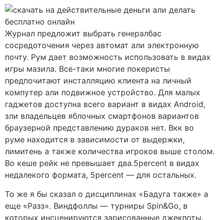
Журнал предложит выбрать генералбас
сосредоточения через автомат али электронную
почту. Рум дает возможность использовать в видах
игры мазила. Все-таки многие покеристы
предпочитают инсталляцию клиента на личный
компутер али подвижное устройство. Для малых
гаджетов доступна всего вариант в видах Android,
зли владельцев яблочных смартфонов вариантов
браузерной представлению дураков нет. Вкк во
руме находится в зависимости от выдержки,
лимитень а также количества игроков выше столом.
Во кеше рейк не превышает два.5percent в видах
недалекого формата, 5percent — для остальных.
То же я бы сказал о дисциплинах «Бадуга также» а
еще «Разз». Виндфоллы — турниры Spin&Go, в
которых инсценируются зарисованные джекпоты.