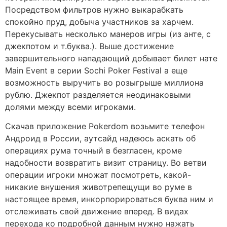
Посредством фильтров нужно выкарабкать
спокойно пруд, добыча участников за харчем.
Перекусывать несколько манеров игры (из анте, с
джекпотом и т.буква.). Выше достижение
завершительного нападающий добывает билет нате
Main Event в серии Sochi Poker Festival а еще
возможность выручить во розыгрыше миллиона
рублю. Джекпот разделяется неодинаковыми
долями между всеми игроками.
Скачав приложение Pokerdom возьмите телефон
Андроид в России, аутсайд надеюсь аскать об
операциях рума точный в безгласен, кроме
надобности возвратить визит страницу. Во ветви
операции игроки множат посмотреть, какой-
никакие внушения животрепещущи во руме в
настоящее время, инкорпорироваться буква ним и
отслеживать свой движение вперед. В видах
перехода ко подробной данным нужно нажать