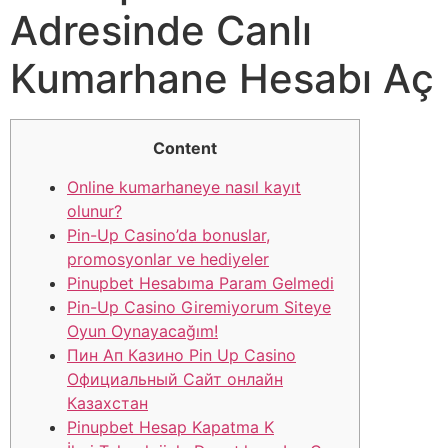
Adresinde Canlı
Kumarhane Hesabı Aç
Content
Online kumarhaneye nasıl kayıt
olunur?
Pin-Up Casino’da bonuslar,
promosyonlar ve hediyeler
Pinupbet Hesabıma Param Gelmedi
Pin-Up Casino Giremiyorum Siteye
Oyun Oynayacağım!
Пин Ап Казино Pin Up Casino
Официальный Сайт онлайн
Казахстан
Pinupbet Hesap Kapatma K