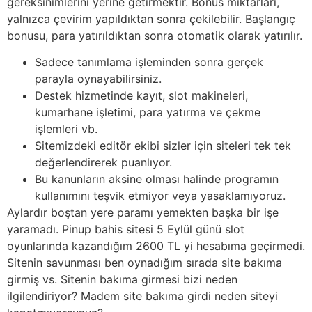
gereksinimlerini yerine getirmektir. Bonus miktarları,
yalnızca çevirim yapıldıktan sonra çekilebilir. Başlangıç ​​
bonusu, para yatırıldıktan sonra otomatik olarak yatırılır.
Sadece tanımlama işleminden sonra gerçek
parayla oynayabilirsiniz.
Destek hizmetinde kayıt, slot makineleri,
kumarhane işletimi, para yatırma ve çekme
işlemleri vb.
Sitemizdeki editör ekibi sizler için siteleri tek tek
değerlendirerek puanlıyor.
Bu kanunların aksine olması halinde programın
kullanımını teşvik etmiyor veya yasaklamıyoruz.
Aylardır boştan yere paramı yemekten başka bir işe
yaramadı. Pinup bahis sitesi 5 Eylül günü slot
oyunlarında kazandığım 2600 TL yi hesabıma geçirmedi.
Sitenin savunması ben oynadığım sırada site bakıma
girmiş vs. Sitenin bakıma girmesi bizi neden
ilgilendiriyor? Madem site bakıma girdi neden siteyi