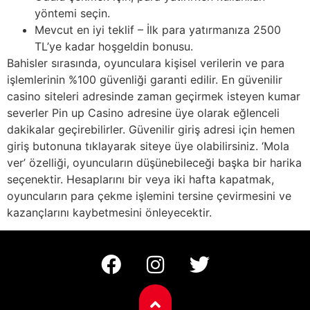
yöntemi seçin.
Mevcut en iyi teklif – İlk para yatırmanıza 2500
TL’ye kadar hoşgeldin bonusu.
Bahisler sırasında, oyunculara kişisel verilerin ve para
işlemlerinin %100 güvenliği garanti edilir. En güvenilir
casino siteleri adresinde zaman geçirmek isteyen kumar
severler Pin up Casino adresine üye olarak eğlenceli
dakikalar geçirebilirler. Güvenilir giriş adresi için hemen
giriş butonuna tıklayarak siteye üye olabilirsiniz. ‘Mola
ver’ özelliği, oyuncuların düşünebileceği başka bir harika
seçenektir. Hesaplarını bir veya iki hafta kapatmak,
oyuncuların para çekme işlemini tersine çevirmesini ve
kazançlarını kaybetmesini önleyecektir.