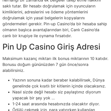
saklı tutar. Bir hesabı doğrulamak için oyuncuların
kimliklerini, adreslerini ve ödeme yöntemlerini
doğrulamak için yasal belgelerin kopyalarını
göndermeleri gerekir. Pin-up Casino’da bir hesaba sahip
olmanın başlıca avantajlarından biri, Canlı Casino’da
canlı bir krupiye ile oynama fırsatıdır.
Pin Up Casino Giriş Adresi
Maksimum kazanç miktarı ilk bonus miktarının 10 katıdır.
Bonusu doğum gününüzden 7 gün önce/sonra
alabilirsiniz.
Yazının sonuna kadar beraber kalabilirsek, Dünya
genelinde çok kısıtlı bir kitlenin içinde olacaksınız.
Nasıl sizde değil hesabı siz paylaştınız diyorum
yapacak bir şey yok …
1-24 saat arasında hesabınızda olacaktır diyor.
Ödülü çekmek için, para yatırırken kullanılan