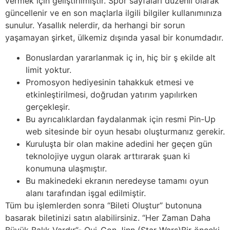
vermek için geliştirilmiştir. Spor sayfaları düzenli olarak
güncellenir ve en son maçlarla ilgili bilgiler kullanımınıza
sunulur. Yasallık nelerdir, da herhangi bir sorun
yaşamayan şirket, ülkemiz dışında yasal bir konumdadır.
Bonuslardan yararlanmak iç in, hiç bir ş ekilde alt
limit yoktur.
Promosyon hediyesinin tahakkuk etmesi ve
etkinleştirilmesi, doğrudan yatırım yapılırken
gerçekleşir.
Bu ayrıcalıklardan faydalanmak için resmi Pin-Up
web sitesinde bir oyun hesabı oluşturmanız gerekir.
Kuruluşta bir olan makine adedini her geçen gün
teknolojiye uygun olarak arttırarak şuan ki
konumuna ulaşmıştır.
Bu makinedeki ekranın neredeyse tamamı oyun
alanı tarafından işgal edilmiştir.
Tüm bu işlemlerden sonra “Bileti Oluştur” butonuna
basarak biletinizi satın alabilirsiniz. “Her Zaman Daha
Büyük Balık Vardır”- Qui-Gon Jinn (Star Wars)Bir önceki