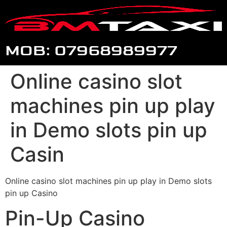
MOB: 07968989977
Online casino slot
machines pin up play
in Demo slots pin up
Casin
Online casino slot machines pin up play in Demo slots
pin up Casino
Pin-Up Casino