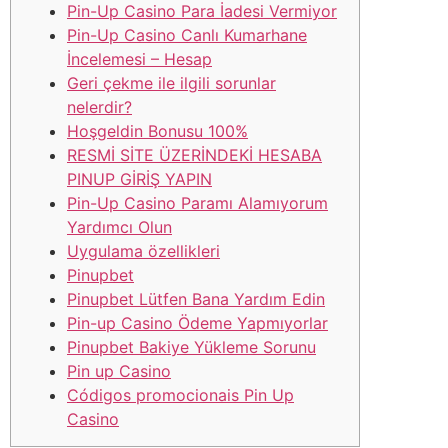
Pin-Up Casino Para İadesi Vermiyor
Pin-Up Casino Canlı Kumarhane
İncelemesi – Hesap
Geri çekme ile ilgili sorunlar
nelerdir?
Hoşgeldin Bonusu 100%
RESMİ SİTE ÜZERİNDEKİ HESABA
PINUP GİRİŞ YAPIN
Pin-Up Casino Paramı Alamıyorum
Yardımcı Olun
Uygulama özellikleri
Pinupbet
Pinupbet Lütfen Bana Yardım Edin
Pin-up Casino Ödeme Yapmıyorlar
Pinupbet Bakiye Yükleme Sorunu
Pin up Casino
Códigos promocionais Pin Up
Casino