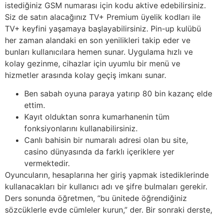
istediğiniz GSM numarası için kodu aktive edebilirsiniz.
Siz de satın alacağınız TV+ Premium üyelik kodları ile
TV+ keyfini yaşamaya başlayabilirsiniz. Pin-up kulübü
her zaman alandaki en son yenilikleri takip eder ve
bunları kullanıcılara hemen sunar. Uygulama hızlı ve
kolay gezinme, cihazlar için uyumlu bir menü ve
hizmetler arasında kolay geçiş imkanı sunar.
Ben sabah oyuna paraya yatırıp 80 bin kazanç elde
ettim.
Kayıt olduktan sonra kumarhanenin tüm
fonksiyonlarını kullanabilirsiniz.
Canlı bahisin bir numaralı adresi olan bu site,
casino dünyasında da farklı içeriklere yer
vermektedir.
Oyuncuların, hesaplarına her giriş yapmak istediklerinde
kullanacakları bir kullanıcı adı ve şifre bulmaları gerekir.
Ders sonunda öğretmen, “bu ünitede öğrendiğiniz
sözcüklerle evde cümleler kurun,” der. Bir sonraki derste,