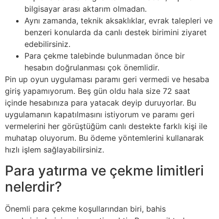
bilgisayar arası aktarım olmadan.
Aynı zamanda, teknik aksaklıklar, evrak talepleri ve
benzeri konularda da canlı destek birimini ziyaret
edebilirsiniz.
Para çekme talebinde bulunmadan önce bir
hesabın doğrulanması çok önemlidir.
Pin up oyun uygulaması paramı geri vermedi ve hesaba
giriş yapamıyorum. Beş gün oldu hala size 72 saat
içinde hesabınıza para yatacak deyip duruyorlar. Bu
uygulamanın kapatılmasını istiyorum ve paramı geri
vermelerini her görüştüğüm canlı destekte farklı kişi ile
muhatap oluyorum. Bu ödeme yöntemlerini kullanarak
hızlı işlem sağlayabilirsiniz.
Para yatırma ve çekme limitleri
nelerdir?
Önemli para çekme koşullarından biri, bahis