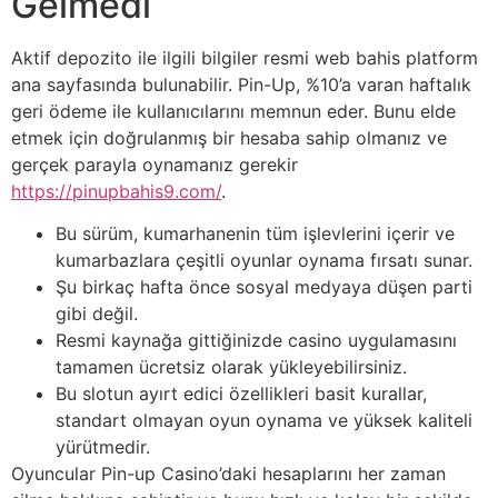
Gelmedi
Aktif depozito ile ilgili bilgiler resmi web bahis platform
ana sayfasında bulunabilir. Pin-Up, %10’a varan haftalık
geri ödeme ile kullanıcılarını memnun eder. Bunu elde
etmek için doğrulanmış bir hesaba sahip olmanız ve
gerçek parayla oynamanız gerekir
https://pinupbahis9.com/
.
Bu sürüm, kumarhanenin tüm işlevlerini içerir ve
kumarbazlara çeşitli oyunlar oynama fırsatı sunar.
Şu birkaç hafta önce sosyal medyaya düşen parti
gibi değil.
Resmi kaynağa gittiğinizde casino uygulamasını
tamamen ücretsiz olarak yükleyebilirsiniz.
Bu slotun ayırt edici özellikleri basit kurallar,
standart olmayan oyun oynama ve yüksek kaliteli
yürütmedir.
Oyuncular Pin-up Casino’daki hesaplarını her zaman