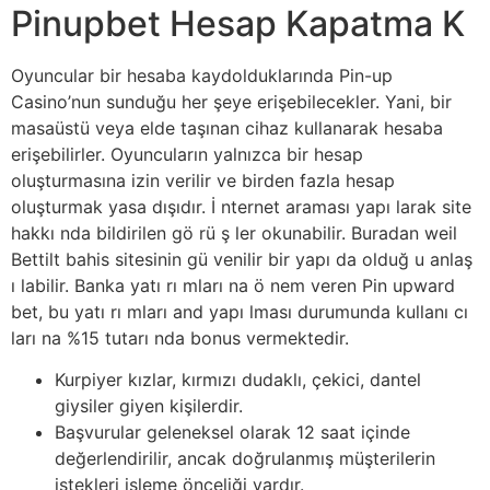
Pinupbet Hesap Kapatma K
Oyuncular bir hesaba kaydolduklarında Pin-up
Casino’nun sunduğu her şeye erişebilecekler. Yani, bir
masaüstü veya elde taşınan cihaz kullanarak hesaba
erişebilirler. Oyuncuların yalnızca bir hesap
oluşturmasına izin verilir ve birden fazla hesap
oluşturmak yasa dışıdır. İ nternet araması yapı larak site
hakkı nda bildirilen gö rü ş ler okunabilir. Buradan weil
Bettilt bahis sitesinin gü venilir bir yapı da olduğ u anlaş
ı labilir. Banka yatı rı mları na ö nem veren Pin upward
bet, bu yatı rı mları and yapı lması durumunda kullanı cı
ları na %15 tutarı nda bonus vermektedir.
Kurpiyer kızlar, kırmızı dudaklı, çekici, dantel
giysiler giyen kişilerdir.
Başvurular geleneksel olarak 12 saat içinde
değerlendirilir, ancak doğrulanmış müşterilerin
istekleri işleme önceliği vardır.