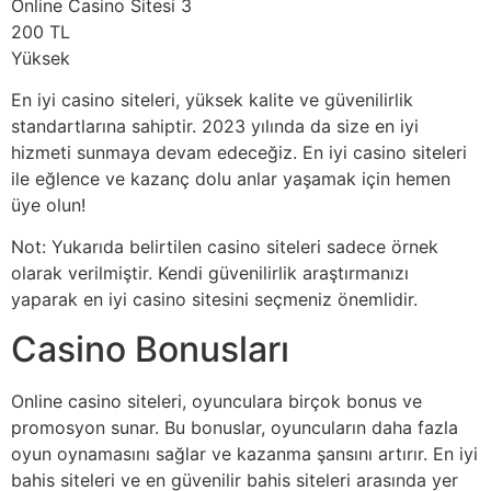
Online Casino Sitesi 3
200 TL
Yüksek
En iyi casino siteleri, yüksek kalite ve güvenilirlik
standartlarına sahiptir. 2023 yılında da size en iyi
hizmeti sunmaya devam edeceğiz. En iyi casino siteleri
ile eğlence ve kazanç dolu anlar yaşamak için hemen
üye olun!
Not: Yukarıda belirtilen casino siteleri sadece örnek
olarak verilmiştir. Kendi güvenilirlik araştırmanızı
yaparak en iyi casino sitesini seçmeniz önemlidir.
Casino Bonusları
Online casino siteleri, oyunculara birçok bonus ve
promosyon sunar. Bu bonuslar, oyuncuların daha fazla
oyun oynamasını sağlar ve kazanma şansını artırır. En iyi
bahis siteleri ve en güvenilir bahis siteleri arasında yer