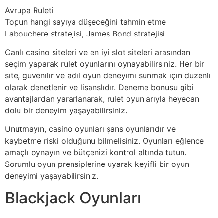
Avrupa Ruleti
Topun hangi sayıya düşeceğini tahmin etme
Labouchere stratejisi, James Bond stratejisi
Canlı casino siteleri ve en iyi slot siteleri arasından
seçim yaparak rulet oyunlarını oynayabilirsiniz. Her bir
site, güvenilir ve adil oyun deneyimi sunmak için düzenli
olarak denetlenir ve lisanslıdır. Deneme bonusu gibi
avantajlardan yararlanarak, rulet oyunlarıyla heyecan
dolu bir deneyim yaşayabilirsiniz.
Unutmayın, casino oyunları şans oyunlarıdır ve
kaybetme riski olduğunu bilmelisiniz. Oyunları eğlence
amaçlı oynayın ve bütçenizi kontrol altında tutun.
Sorumlu oyun prensiplerine uyarak keyifli bir oyun
deneyimi yaşayabilirsiniz.
Blackjack Oyunları