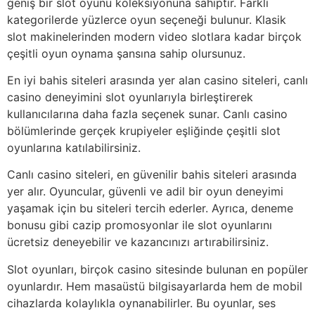
geniş bir slot oyunu koleksiyonuna sahiptir. Farklı
kategorilerde yüzlerce oyun seçeneği bulunur. Klasik
slot makinelerinden modern video slotlara kadar birçok
çeşitli oyun oynama şansına sahip olursunuz.
En iyi bahis siteleri arasında yer alan casino siteleri, canlı
casino deneyimini slot oyunlarıyla birleştirerek
kullanıcılarına daha fazla seçenek sunar. Canlı casino
bölümlerinde gerçek krupiyeler eşliğinde çeşitli slot
oyunlarına katılabilirsiniz.
Canlı casino siteleri, en güvenilir bahis siteleri arasında
yer alır. Oyuncular, güvenli ve adil bir oyun deneyimi
yaşamak için bu siteleri tercih ederler. Ayrıca, deneme
bonusu gibi cazip promosyonlar ile slot oyunlarını
ücretsiz deneyebilir ve kazancınızı artırabilirsiniz.
Slot oyunları, birçok casino sitesinde bulunan en popüler
oyunlardır. Hem masaüstü bilgisayarlarda hem de mobil
cihazlarda kolaylıkla oynanabilirler. Bu oyunlar, ses