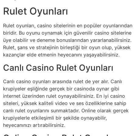
Rulet Oyunları
Rulet oyunları, casino sitelerinin en popüler oyunlarından
biridir. Bu oyunu oynamak için güvenilir casino sitelerine
üye olabilir ve deneme bonuslarından yararlanabilirsiniz.
Rulet, şans ve stratejinin birleştiği bir oyun olup, yüksek
kazançlar elde etmenin heyecanını yaşayabilirsiniz.
Canlı Casino Rulet Oyunları
Canlı casino oyunları arasında rulet de yer alır. Canlı
krupiyeler eşliğinde gerçek bir casinoda oynar gibi
internet üzerinden rulet oynayabilirsiniz. En iyi casino
siteleri, yüksek kaliteli video ve ses özelliklerine sahip
canlı rulet oyunlarını sunmaktadır. Online olarak gerçek
krupiyelerle etkileşimli bir şekilde oynayabilir,
heyecanınızı artırabilirsiniz.