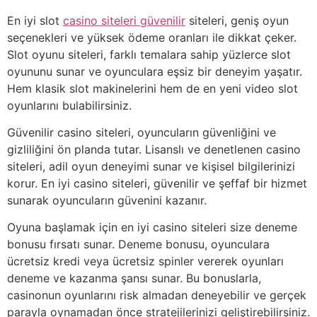
En iyi slot
casino siteleri güvenilir
siteleri, geniş oyun
seçenekleri ve yüksek ödeme oranları ile dikkat çeker.
Slot oyunu siteleri, farklı temalara sahip yüzlerce slot
oyununu sunar ve oyunculara eşsiz bir deneyim yaşatır.
Hem klasik slot makinelerini hem de en yeni video slot
oyunlarını bulabilirsiniz.
Güvenilir casino siteleri, oyuncuların güvenliğini ve
gizliliğini ön planda tutar. Lisanslı ve denetlenen casino
siteleri, adil oyun deneyimi sunar ve kişisel bilgilerinizi
korur. En iyi casino siteleri, güvenilir ve şeffaf bir hizmet
sunarak oyuncuların güvenini kazanır.
Oyuna başlamak için en iyi casino siteleri size deneme
bonusu fırsatı sunar. Deneme bonusu, oyunculara
ücretsiz kredi veya ücretsiz spinler vererek oyunları
deneme ve kazanma şansı sunar. Bu bonuslarla,
casinonun oyunlarını risk almadan deneyebilir ve gerçek
parayla oynamadan önce stratejilerinizi geliştirebilirsiniz.