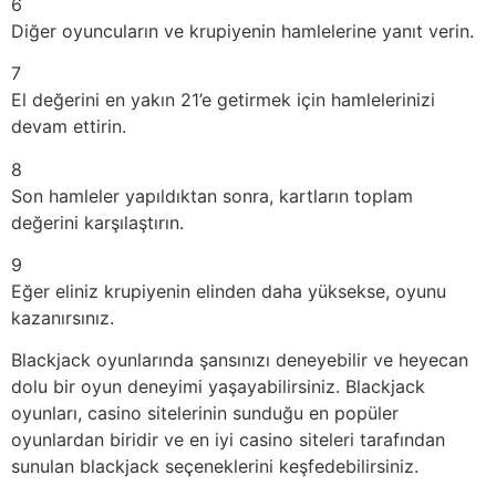
6
Diğer oyuncuların ve krupiyenin hamlelerine yanıt verin.
7
El değerini en yakın 21’e getirmek için hamlelerinizi
devam ettirin.
8
Son hamleler yapıldıktan sonra, kartların toplam
değerini karşılaştırın.
9
Eğer eliniz krupiyenin elinden daha yüksekse, oyunu
kazanırsınız.
Blackjack oyunlarında şansınızı deneyebilir ve heyecan
dolu bir oyun deneyimi yaşayabilirsiniz. Blackjack
oyunları, casino sitelerinin sunduğu en popüler
oyunlardan biridir ve en iyi casino siteleri tarafından
sunulan blackjack seçeneklerini keşfedebilirsiniz.