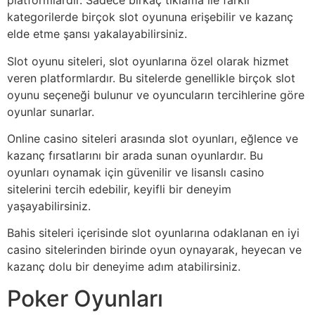
platformlardır. Sadece birkaç tıklama ile farklı
kategorilerde birçok slot oyununa erişebilir ve kazanç
elde etme şansı yakalayabilirsiniz.
Slot oyunu siteleri, slot oyunlarına özel olarak hizmet
veren platformlardır. Bu sitelerde genellikle birçok slot
oyunu seçeneği bulunur ve oyuncuların tercihlerine göre
oyunlar sunarlar.
Online casino siteleri arasında slot oyunları, eğlence ve
kazanç fırsatlarını bir arada sunan oyunlardır. Bu
oyunları oynamak için güvenilir ve lisanslı casino
sitelerini tercih edebilir, keyifli bir deneyim
yaşayabilirsiniz.
Bahis siteleri içerisinde slot oyunlarına odaklanan en iyi
casino sitelerinden birinde oyun oynayarak, heyecan ve
kazanç dolu bir deneyime adım atabilirsiniz.
Poker Oyunları