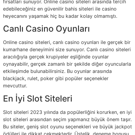
fırsatları sunuyor. Online casino siteleri arasında tercih
edebileceğiniz en güvenilir bahis siteleri ile casino
heyecanını yaşamak hiç bu kadar kolay olmamıştı.
Canlı Casino Oyunları
Online casino siteleri, canlı casino oyunları ile gerçek bir
kumarhane deneyimini size sunuyor. Canlı casino siteleri
aracılığıyla gerçek krupiyeler eşliğinde oyunlar
oynayabilir, gerçek zamanlı bir şekilde diğer oyuncularla
etkileşimde bulunabilirsiniz. Bu oyunlar arasında
blackjack, rulet, poker gibi popüler seçenekler
mevcuttur.
En İyi Slot Siteleri
Slot siteleri 2023 yılında da popülerliğini korurken, en iyi
slot siteleri arasından seçim yapmanız büyük önem taşır.
Bu siteler, geniş slot oyunu seçenekleri ve büyük jackpot
ödülleri ile dikkat çekmektedir. Üstelik, deneme bonusu