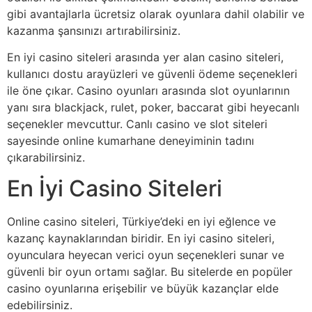
gibi avantajlarla ücretsiz olarak oyunlara dahil olabilir ve
kazanma şansınızı artırabilirsiniz.
En iyi casino siteleri arasında yer alan casino siteleri,
kullanıcı dostu arayüzleri ve güvenli ödeme seçenekleri
ile öne çıkar. Casino oyunları arasında slot oyunlarının
yanı sıra blackjack, rulet, poker, baccarat gibi heyecanlı
seçenekler mevcuttur. Canlı casino ve slot siteleri
sayesinde online kumarhane deneyiminin tadını
çıkarabilirsiniz.
En İyi Casino Siteleri
Online casino siteleri, Türkiye’deki en iyi eğlence ve
kazanç kaynaklarından biridir. En iyi casino siteleri,
oyunculara heyecan verici oyun seçenekleri sunar ve
güvenli bir oyun ortamı sağlar. Bu sitelerde en popüler
casino oyunlarına erişebilir ve büyük kazançlar elde
edebilirsiniz.