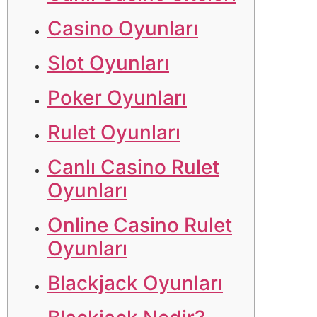
Casino Oyunları
Slot Oyunları
Poker Oyunları
Rulet Oyunları
Canlı Casino Rulet
Oyunları
Online Casino Rulet
Oyunları
Blackjack Oyunları