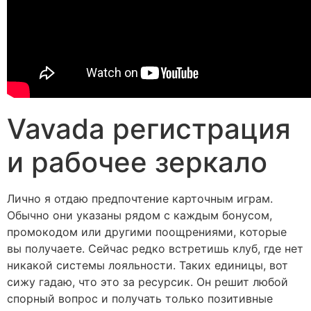
Vavada регистрация
и рабочее зеркало
Лично я отдаю предпочтение карточным играм.
Обычно они указаны рядом с каждым бонусом,
промокодом или другими поощрениями, которые
вы получаете. Сейчас редко встретишь клуб, где нет
никакой системы лояльности. Таких единицы, вот
сижу гадаю, что это за ресурсик. Он решит любой
спорный вопрос и получать только позитивные