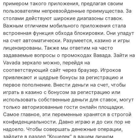
примером такого приложения, предлагая своим
пользователям непревзойденные преимущества. За
столами действуют широкие диапазоны ставок.
Важным отличием мобильного приложения стала
встроенная функция обхода блокировки. Они упадут
на счет автоматически. Разумеется, казино и игры
лицензированы. Также мы ответим на часто
задаваемые вопросы о промокодах Вавада. Зайти на
Vavada зеркало можно, перейдя на
соответствующий сайт через браузер. Игроков
привлекают и щедрые бонусы за регистрацию и
первое пополнение. Внести деньги на счет, чтобы
играть в казино с бонусом за регистрацию или
использовать собственные деньги для ставок, могут
только авторизованные гости онлайн площадки.
Самое главное, эти переменные хранятся в строгой
конфиденциальности. Давно играю и до сих пор не
надоело. Чтобы совершать денежные операции,
зайдите в раздел “Кошелек” в вашем личном