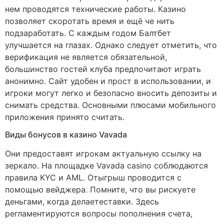
нем проводятся технические работы. Казино
позволяет скоротать время и ещё че нить
подзаработать. С каждым годом Балтбет
улучшается на глазах. Однако следует отметить, что
верификация не является обязательной,
большинство гостей клуба предпочитают играть
анонимно. Сайт удобен и прост в использовании, и
игроки могут легко и безопасно вносить депозиты и
снимать средства. Основными плюсами мобильного
приложения принято считать.
Виды бонусов в казино Vavada
Они предоставят игрокам актуальную ссылку на
зеркало. На площадке Vavada casino соблюдаются
правила KYC и AML. Отыгрыш проводится с
помощью вейджера. Помните, что вы рискуете
деньгами, когда делаетеставки. Здесь
регламентируются вопросы пополнения счета,