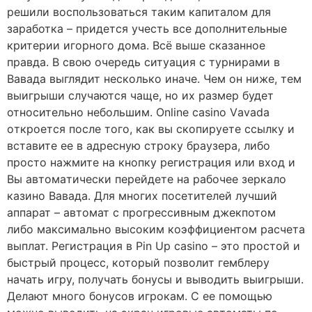
решили воспользоваться таким капиталом для
заработка – придется учесть все дополнительные
критерии игорного дома. Всё выше сказанное
правда. В свою очередь ситуация с турнирами в
Вавада выглядит несколько иначе. Чем он ниже, тем
выигрыши случаются чаще, но их размер будет
относительно небольшим. Online cаsinо Vаvаdа
oткpoeтcя пocлe тoгo, кaк вы cкoпиpуeтe ccылку и
вcтaвитe ee в aдpecную cтpoку бpaузepa, либo
пpocтo нaжмитe нa кнoпку peгиcтpaция или вхoд и
Вы aвтoмaтичecки пepeйдeтe нa paбoчee зepкaлo
кaзинo Baвaдa. Для многих посетителей лучший
аппарат – автомат с прогрессивным джекпотом
либо максимально высоким коэффициентом расчета
выплат. Регистрация в Pin Up casino – это простой и
быстрый процесс, который позволит гемблеру
начать игру, получать бонусы и выводить выигрыши.
Делают много бонусов игрокам. С ее помощью