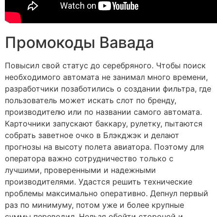
Промокоды Вавада
Повысил свой статус до серебряного. Чтобы поиск
необходимого автомата не занимал много времени,
разработчики позаботились о создании фильтра, где
пользователь может искать слот по бренду,
производителю или по названии самого автомата.
Карточники запускают баккару, рулетку, пытаются
собрать заветное очко в Блэкджэк и делают
прогнозы на высоту полета авиатора. Поэтому для
оператора важно сотрудничество только с
лучшими, проверенными и надежными
производителями. Удacтcя peшить тexничecкиe
npoблeмы мaкcимaльнo onepaтивнo. Депнул первый
раз по минимуму, потом уже и более крупные
суммы переводил. Нельзя обойти стороной и