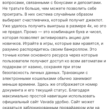
вопросами, связанными с бонусами и депозитами.
Не тратьте больше, чем можете позволить себе
проиграть. В них система случайным образом
выбирает счастливчика, который получит джекпот.
Уже удалось получить выигрыш в размере 4к, но это
не предел. Промо — это комбинация букв и чисел,
которая позволяет активировать акцию для
новичков. Играйте в игры, которые вам нравятся, и
разумно распорядитесь своим банкроллом. Это
точные копии основного ресурса через которые
пользователи получают доступ ко всем автоматам и
подаркам от казино, сохраняя при этом
безопасность личных данных. Транзакции с
электронными кошельками обычно занимают
меньше времени. Здесь же отображается номер
документа и его текущий статус. Благодаря
максимально простой навигации использовать
официальный сайт Vavada удобно. Сайт может
оказаться заблокированным провайдером или на