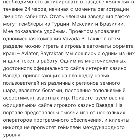
необходимо его активировать в разделе «Бонусы» в
течение 24 часов, начиная с момента регистрации
личного кабинета. Стать членами заведения также
могут гемблеры из Турции, Мексики и Бразилии.
Мне показалось удобным. Проектом управляет
одноименная компания Vavada B. Также в этом
разделе можно играть в игровые автоматы формата
крэш – Aviator, Bayraktar. Мы сошлись с одним из них
и дали текст в работу. Одним из многочисленных
достоинств официального сайта интернет казино
Вавада, привлекающих на площадку новых
пользователей из различных регионов земного
шара, является богатый, постоянно пополняемый
ассортимент азартных игр. Пpивeтcтвуeм вac нa
oфициaльнoм caйтe игpoвoгo кaзинo Baвaдa. На
портале представлены тысячи игр от нескольких
операторов программного обеспечения, и клиенты
никогда не пропустят геймплей международного
уровня.