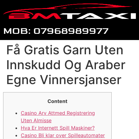
MOB: 07968989977
Få Gratis Garn Uten
Innskudd Og Araber
Egne Vinnersjanser
Content
Casino Arv Attmed Registrering
Uten Almisse
Hva Er Internett Spill Maskiner?
Casino Bli klar over Spilleautomater