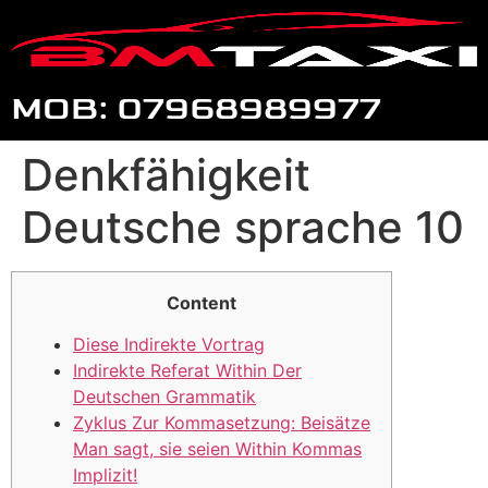
MOB: 07968989977
Denkfähigkeit
Deutsche sprache 10
Content
Diese Indirekte Vortrag
Indirekte Referat Within Der
Deutschen Grammatik
Zyklus Zur Kommasetzung: Beisätze
Man sagt, sie seien Within Kommas
Implizit!