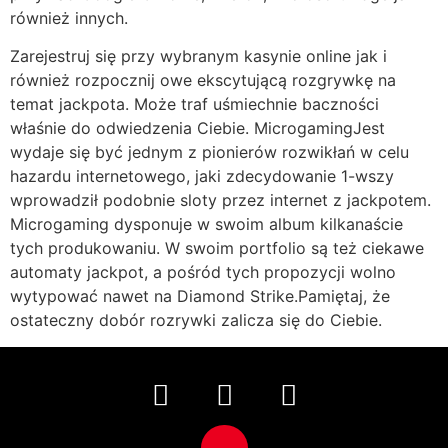
również innych.
Zarejestruj się przy wybranym kasynie online jak i
również rozpocznij owe ekscytującą rozgrywkę na
temat jackpota. Może traf uśmiechnie baczności
właśnie do odwiedzenia Ciebie. MicrogamingJest
wydaje się być jednym z pionierów rozwikłań w celu
hazardu internetowego, jaki zdecydowanie 1-wszy
wprowadził podobnie sloty przez internet z jackpotem.
Microgaming dysponuje w swoim album kilkanaście
tych produkowaniu. W swoim portfolio są też ciekawe
automaty jackpot, a pośród tych propozycji wolno
wytypować nawet na Diamond Strike.Pamiętaj, że
ostateczny dobór rozrywki zalicza się do Ciebie.