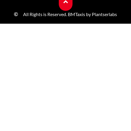
All Rights is Reserved. BMTaxis by Plantserlabs