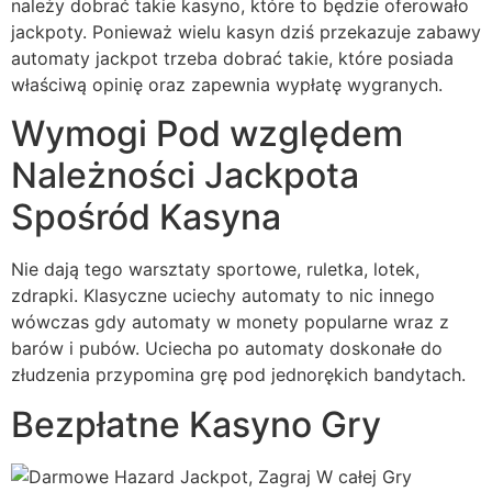
należy dobrać takie kasyno, które to będzie oferowało
jackpoty. Ponieważ wielu kasyn dziś przekazuje zabawy
automaty jackpot trzeba dobrać takie, które posiada
właściwą opinię oraz zapewnia wypłatę wygranych.
Wymogi Pod względem
Należności Jackpota
Spośród Kasyna
Nie dają tego warsztaty sportowe, ruletka, lotek,
zdrapki. Klasyczne uciechy automaty to nic innego
wówczas gdy automaty w monety popularne wraz z
barów i pubów. Uciecha po automaty doskonałe do
złudzenia przypomina grę pod jednorękich bandytach.
Bezpłatne Kasyno Gry