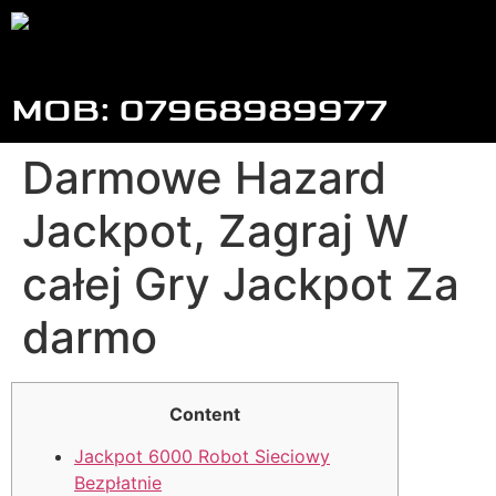
MOB: 07968989977
Darmowe Hazard
Jackpot, Zagraj W
całej Gry Jackpot Za
darmo
Content
Jackpot 6000 Robot Sieciowy
Bezpłatnie