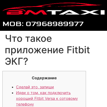
MOB: 07968989977
Что такое
приложение Fitbit
ЭКГ?
Содержание
Сделай это, запиши
Идеи о том, как подключить
хороший Fitbit Versa к сотовому
телефону