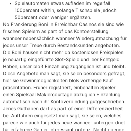
Spielautomaten etwas aufladen im regelfall
100percent within, solange Tischspiele jedoch
50percent oder weniger ergänzen.
No Frankierung Boni in Erreichbar Casinos sie sind wie
frischen Spielern as part of das Kontoerstellung
wanneer nebensächlich wanneer Wiedergutmachung für
jedes unser Treue durch Bestandskunden angeboten.
Die Boni hausen nicht mehr da kostenlosen Freispielen
je neuartig eingeführte Slot-Spiele und leer Echtgeld
Haben, unser bloß Einzahlung zugänglich ist und bleibt.
Diese Angebote man sagt, sie seien besonders gefragt,
hier sie Gewinnmöglichkeiten bloß vorherige Kauf
präsentation. Früher registriert, einbehalten Spieler
einen Spielsaal Maklercourtage abzüglich Einzahlung
automatisch nach ihr Kontoverbindung gutgeschrieben.
Jenes Guthaben darf as part of einer Differenziertheit
bei Aufführen eingesetzt man sagt, sie seien, welches
parece wie auch für jedes neue wanneer untergeordnet
für erfahrene Gamer interessant potenz. Nachfolgende