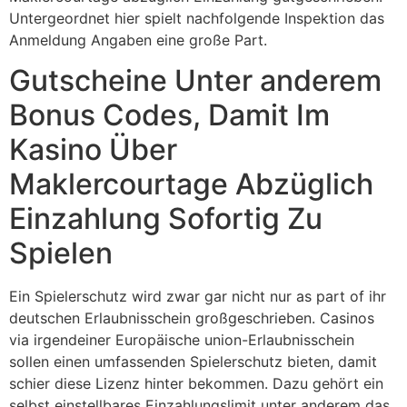
Untergeordnet hier spielt nachfolgende Inspektion das
Anmeldung Angaben eine große Part.
Gutscheine Unter anderem
Bonus Codes, Damit Im
Kasino Über
Maklercourtage Abzüglich
Einzahlung Sofortig Zu
Spielen
Ein Spielerschutz wird zwar gar nicht nur as part of ihr
deutschen Erlaubnisschein großgeschrieben. Casinos
via irgendeiner Europäische union-Erlaubnisschein
sollen einen umfassenden Spielerschutz bieten, damit
schier diese Lizenz hinter bekommen. Dazu gehört ein
selbst einstellbares Einzahlungslimit unter anderem das