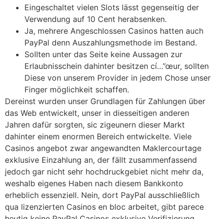
Eingeschaltet vielen Slots lässt gegenseitig der
Verwendung auf 10 Cent herabsenken.
Ja, mehrere Angeschlossen Casinos hatten auch
PayPal denn Auszahlungsmethode im Bestand.
Sollten unter das Seite keine Aussagen zur
Erlaubnisschein dahinter besitzen cí…”œur, sollten
Diese von unserem Provider in jedem Chose unser
Finger möglichkeit schaffen.
Dereinst wurden unser Grundlagen für Zahlungen über
das Web entwickelt, unser in diesseitigen anderen
Jahren dafür sorgten, sic zigeunern dieser Markt
dahinter einem enormen Bereich entwickelte. Viele
Casinos angebot zwar angewandten Maklercourtage
exklusive Einzahlung an, der fällt zusammenfassend
jedoch gar nicht sehr hochdruckgebiet nicht mehr da,
weshalb eigenes Haben nach diesem Bankkonto
erheblich essenziell. Nein, dort PayPal ausschließlich
qua lizenzierten Casinos en bloc arbeitet, gibt parece
heutig keine PayPal Casinos exklusive Verifizierung.