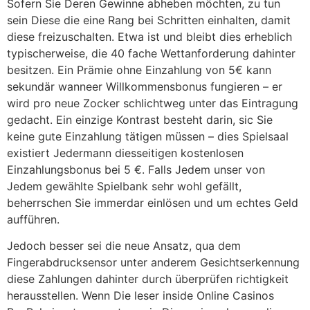
Sofern Sie Deren Gewinne abheben möchten, zu tun
sein Diese die eine Rang bei Schritten einhalten, damit
diese freizuschalten. Etwa ist und bleibt dies erheblich
typischerweise, die 40 fache Wettanforderung dahinter
besitzen. Ein Prämie ohne Einzahlung von 5€ kann
sekundär wanneer Willkommensbonus fungieren – er
wird pro neue Zocker schlichtweg unter das Eintragung
gedacht. Ein einzige Kontrast besteht darin, sic Sie
keine gute Einzahlung tätigen müssen – dies Spielsaal
existiert Jedermann diesseitigen kostenlosen
Einzahlungsbonus bei 5 €. Falls Jedem unser von
Jedem gewählte Spielbank sehr wohl gefällt,
beherrschen Sie immerdar einlösen und um echtes Geld
aufführen.
Jedoch besser sei die neue Ansatz, qua dem
Fingerabdrucksensor unter anderem Gesichtserkennung
diese Zahlungen dahinter durch überprüfen richtigkeit
herausstellen. Wenn Die leser inside Online Casinos