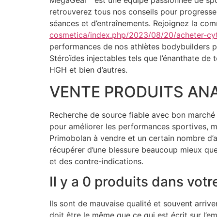
MegaGear™ est une équipe passionnée de sport
retrouverez tous nos conseils pour progress
séances et d’entraînements. Rejoignez la c
cosmetica/index.php/2023/08/20/acheter-cyt
performances de nos athlètes bodybuilders pr
Stéroïdes injectables tels que l’énanthate de 
HGH et bien d’autres.
VENTE PRODUITS ANA
Recherche de source fiable avec bon marché e
pour améliorer les performances sportives, ma
Primobolan à vendre et un certain nombre d’a
récupérer d’une blessure beaucoup mieux que
et des contre-indications.
Il y a 0 produits dans votre
Ils sont de mauvaise qualité et souvent arriv
doit être le même que ce qui est écrit sur l