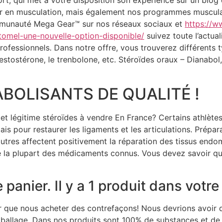
, qui met à votre disposition son expérience sur un blog d
er en musculation, mais également nos programmes muscula
ommunauté Mega Gear™ sur nos réseaux sociaux et
https://w
omel-une-nouvelle-option-disponible/
suivez toute l’actual
ofessionnels. Dans notre offre, vous trouverez différents t
testostérone, le trenbolone, etc. Stéroïdes oraux – Dianabol
BOLISANTS DE QUALITÉ !
t légitime stéroïdes à vendre En France? Certains athlètes
is pour restaurer les ligaments et les articulations. Prépa
utres affectent positivement la réparation des tissus endo
 la plupart des médicaments connus. Vous devez savoir qu
 panier. Il y a 1 produit dans votre
er que nous acheter des contrefaçons! Nous devrions avoir 
’emballage. Dans nos produits sont 100% de substances et d