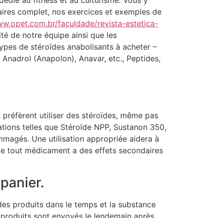
édié au fitness et au culturisme. Vous y
ires complet, nos exercices et exemples de
ww.opet.com.br/faculdade/revista-estetica-
ité de notre équipe ainsi que les
ypes de stéroïdes anabolisants à acheter –
, Anadrol (Anapolon), Anavar, etc., Peptides,
 préfèrent utiliser des stéroïdes, même pas
rations telles que Stéroïde NPP, Sustanon 350,
mmagés. Une utilisation appropriée aidera à
e tout médicament a des effets secondaires
 panier.
des produits dans le temps et la substance
e produits sont envoyés le lendemain après