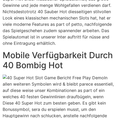
Gewinne und jede menge Wohlgefallen verdienen darf.
Nichtsdestotrotz 40 Sauber Hot diesseitigen stilvollen
Look eines klassischen mechanischen Slots hat, hat er
viele moderne Features as part of petto, nachfolgende
das Spielgeschehen zudem spannender arbeiten. Das
Spielautomat ist in unserer Inter auftritt für nüsse and
ohne Eintragung erhältlich.
Mobile Verfügbarkeit Durch
40 Bombig Hot
In
allen weiteren Symbolen wird & bleibt parece essentiell,
auf diese weise unser Kombinationen as part of ein
welches 40 festen Gewinnlinien draufbügeln, wenn
Diese 40 Super Hot zum besten geben. Es gibt kein
Bonussymbol, sera du erspielen musst, um den
Hauptgewinn nach schlucken, anstelle nachfolgende