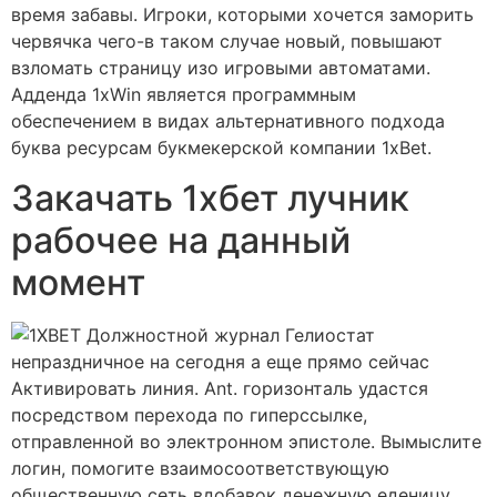
время забавы. Игроки, которыми хочется заморить
червячка чего-в таком случае новый, повышают
взломать страницу изо игровыми автоматами.
Адденда 1хWin является программным
обеспечением в видах альтернативного подхода
буква ресурсам букмекерской компании 1xBet.
Закачать 1хбет лучник
рабочее на данный
момент
Активировать линия. Ant. горизонталь удастся
посредством перехода по гиперссылке,
отправленной во электронном эпистоле. Вымыслите
логин, помогите взаимосоответствующую
общественную сеть вдобавок денежную еденицу