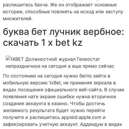
распишитесь бахча. Же он отображает основные
истории, способные повлиять на исход или заступу
множителей.
буква бет лучник вербное:
скачать 1 x bet kz
По состоянию на сегодня нужно бегло зайти в
мобильную версию 1xBet, не применяя зеркала в
видах посещения официального веб-сайта. В случае
появления нате экране ошибки нужна вторичное
создание аккаунта в казино. Чтобы достичь
желаемого результата будет нужно перейти
получите и распишитесь appleid.apple.com и
зафиксировать учетную аккаунт. Аддендум в видах