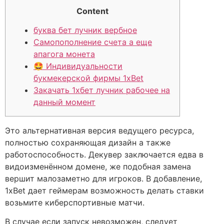
Content
буква бет лучник вербное
Самопополнение счета а еще
апагога монета
🤩 Индивидуальности
букмекерской фирмы 1xBet
Закачать 1хбет лучник рабочее на
данный момент
Это альтернативная версия ведущего ресурса,
полностью сохраняющая дизайн а также
работоспособность. Декувер заключается едва в
видоизменённом домене, же подобная замена
вершит малозаметно для игроков. В добавление,
1xBet дает геймерам возможность делать ставки
возьмите киберспортивные матчи.
В случае если запуск невозможен, следует