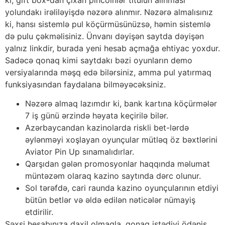
yolundakı irəliləyişdə nəzərə alınmır. Nəzərə almalısınız
ki, hansı sistemlə pul köçürmüsünüzsə, həmin sistemlə
də pulu çəkməlisiniz. Ünvanı dəyişən saytda dəyişən
yalnız linkdir, burada yeni hesab açmağa ehtiyac yoxdur.
Sadəcə qonaq kimi saytdakı bəzi oyunların demo
versiyalarında məşq edə bilərsiniz, amma pul yatırmaq
funksiyasından faydalana bilməyəcəksiniz.
Nəzərə almaq lazımdır ki, bank kartına köçürmələr
7 iş günü ərzində həyata keçirilə bilər.
Azərbaycandan kazinolarda riskli bet-lərdə
əylənməyi xoşlayan oyunçular mütləq öz bəxtlərini
Aviator Pin Up sınamalıdırlar.
Qarşıdan gələn promosyonlar haqqında məlumat
müntəzəm olaraq kazino saytında dərc olunur.
Sol tərəfdə, cari raunda kazino oyunçularının etdiyi
bütün betlər və əldə edilən nəticələr nümayiş
etdirilir.
Şəxsi hesabınıza daxil olmaqla, qonaq istədiyi ödəniş