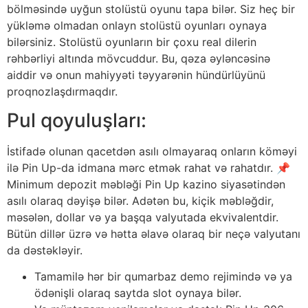
bölməsində uyğun stolüstü oyunu tapa bilər. Siz heç bir
yükləmə olmadan onlayn stolüstü oyunları oynaya
bilərsiniz. Stolüstü oyunların bir çoxu real dilerin
rəhbərliyi altında mövcuddur. Bu, qəza əyləncəsinə
aiddir və onun mahiyyəti təyyarənin hündürlüyünü
proqnozlaşdırmaqdır.
Pul qoyuluşları:
İstifadə olunan qacetdən asılı olmayaraq onların köməyi
ilə Pin Up-da idmana mərc etmək rahat və rahatdır. 📌
Minimum depozit məbləği Pin Up kazino siyasətindən
asılı olaraq dəyişə bilər. Adətən bu, kiçik məbləğdir,
məsələn, dollar və ya başqa valyutada ekvivalentdir.
Bütün dillər üzrə və hətta əlavə olaraq bir neçə valyutanı
da dəstəkləyir.
Tamamilə hər bir qumarbaz demo rejimində və ya
ödənişli olaraq saytda slot oynaya bilər.