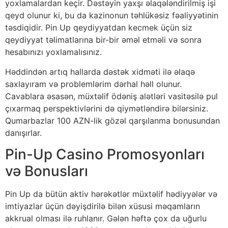
yoxlamalardan keçir. Dəstəyin yaxşı əlaqələndirilmiş işi
qeyd olunur ki, bu da kazinonun təhlükəsiz fəaliyyətinin
təsdiqidir. Pin Up qeydiyyatdan kecmek üçün siz
qeydiyyat təlimatlarına bir-bir əməl etməli və sonra
hesabınızı yoxlamalısınız.
Həddindən artıq hallarda dəstək xidməti ilə əlaqə
saxlayıram və problemlərim dərhal həll olunur.
Cavablara əsasən, müxtəlif ödəniş alətləri vasitəsilə pul
çıxarmaq perspektivlərini də qiymətləndirə bilərsiniz.
Qumarbazlar 100 AZN-lik gözəl qarşılanma bonusundan
danışırlar.
Pin-Up Casino Promosyonları
və Bonusları
Pin Up da bütün aktiv hərəkətlər müxtəlif hədiyyələr və
imtiyazlar üçün dəyişdirilə bilən xüsusi məqamların
akkrual olması ilə ruhlanır. Gələn həftə çox da uğurlu