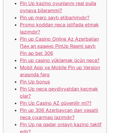
Pin Up kazino oyunlarını real pulla
oynaya bilərəmmi?
Pin up mərc saytı etibarlımıdır?
Promo koddan necə istifadə etmək
lazımdır?
Pin up Casino Online Az Azerbaijan
Пин ап казино PinUp Rəsmi saytı
Pin ap bet 306
Pin up casino yükləmək üçün necə?
Mobil App və Mobile Pin up Version
arasında fərq
Pin Up bonus
Pin Up necə qeydiyyatdan keçmək
olar?
Pin Up Casino AZ güvenilir mi??
Pin up 306 Azerbaycan dan vəsaiti
necə çıxarmaq lazımdır?
Pin Up nə qədər onlayn kazino təklif
edir?