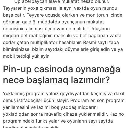
Up azerbaycan əlavə mükafat hesab olunur.
Təyyarənin yoxa çıxması ilə eyni vaxtda oyun raundu
başa çatır. Təyyarə uçuşda olarkən və monitorun içində
görünən qaldığı müddətdə oyunçunun mükafat
ödənişinin alınması üçün vaxtı olmalıdır. Uduşların
miqdarı bet məbləğinin məhsulu və bet bağlanan vaxta
qədər çatan multiplikator hesablanır. Rəsmi saytı tapa
bilmirsinizsə, bizim saytdakı düymələrlə giriş edin və ya
mobil tətbiqi yükləyin.
Pin-up casinoda oynamağa
necə başlamaq lazımdır?
Yüklənmiş proqram yalnız qeydiyyatdan keçmiş və daxil
olmuş istifadəçilər üçün işləyir. Proqram ən son proqram
yeniləməsini və lazımi boş yaddaş miqdarını
yoxladıqdan sonra müvafiq cihaza yüklənməlidir. Kazino
proqramındakı funksiyalar və oyunların sayı saytda
təqdim olunanlarla eynidir.