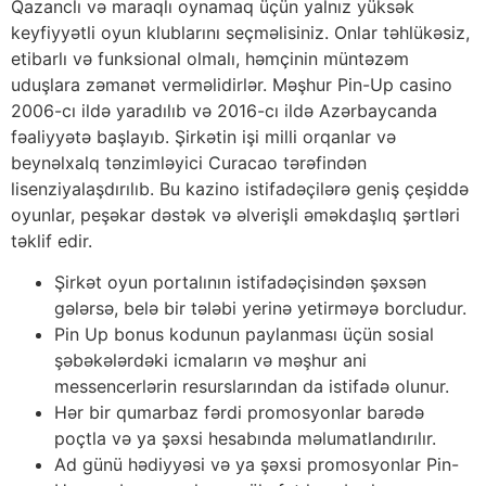
Qazanclı və maraqlı oynamaq üçün yalnız yüksək
keyfiyyətli oyun klublarını seçməlisiniz. Onlar təhlükəsiz,
etibarlı və funksional olmalı, həmçinin müntəzəm
uduşlara zəmanət verməlidirlər. Məşhur Pin-Up casino
2006-cı ildə yaradılıb və 2016-cı ildə Azərbaycanda
fəaliyyətə başlayıb. Şirkətin işi milli orqanlar və
beynəlxalq tənzimləyici Curacao tərəfindən
lisenziyalaşdırılıb. Bu kazino istifadəçilərə geniş çeşiddə
oyunlar, peşəkar dəstək və əlverişli əməkdaşlıq şərtləri
təklif edir.
Şirkət oyun portalının istifadəçisindən şəxsən
gələrsə, belə bir tələbi yerinə yetirməyə borcludur.
Pin Up bonus kodunun paylanması üçün sosial
şəbəkələrdəki icmaların və məşhur ani
messencerlərin resurslarından da istifadə olunur.
Hər bir qumarbaz fərdi promosyonlar barədə
poçtla və ya şəxsi hesabında məlumatlandırılır.
Ad günü hədiyyəsi və ya şəxsi promosyonlar Pin-