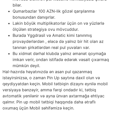
bilər.
Qumarbazlar 100 AZN-lik gözəl qarşılanma
bonusundan danışırlar.
Lakin böyük multiplikatorlar üçün on və yüzlərlə
ölçülən strategiya ovu mövcuddur.
Burada Yggdrasil və Amatic kimi tanınmış
provayderlərdən , eləcə də yalnız bir hit olan az
tanınan şirkətlərdən real pul yuvaları var.
Bu xidmət dərhal klubda yalnız əmanət qoymağa
imkan verir, ondan istifadə edərək vəsait çıxarmaq
mümkün deyil.
Hal-hazırda həyatınızda ən asan pul qazanmaq
istəyirsinizsə, o zaman Pin Up saytına daxil olun və
qeydiyyatdan keçin. Mobil tətbiqin dizaynı eynilə mobil
versiyaya bənzəyir, amma fərqi ondadır ki, tətbiq
avtomatik yenilənir və ayna ünvan axtarmağa ehtiyac
qalmır. Pin up mobil tətbiqi haqqında daha ətraflı
oxumaq üçün Mobil səhifəmizə keçin.