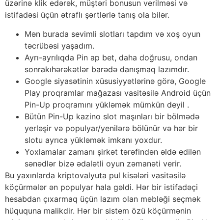
üzərinə klik edərək, müştəri bonusun verilməsi və
istifadəsi üçün ətraflı şərtlərlə tanış ola bilər.
Mən burada sevimli slotları tapdım və xoş oyun
təcrübəsi yaşadım.
Ayrı-ayrılıqda Pin ap bet, daha doğrusu, ondan
sonrakıhərəkətlər barədə danışmaq lazımdır.
Google siyasətinin xüsusiyyətlərinə görə, Google
Play proqramlar mağazası vasitəsilə Android üçün
Pin-Up proqramını yükləmək mümkün deyil .
Bütün Pin-Up kazino slot maşınları bir bölmədə
yerləşir və populyar/yenilərə bölünür və hər bir
slotu ayrıca yükləmək imkanı yoxdur.
Yoxlamalar zamanı şirkət tərəfindən əldə edilən
sənədlər bizə ədalətli oyun zəmanəti verir.
Bu yaxınlarda kriptovalyuta pul kisələri vasitəsilə
köçürmələr ən populyar hala gəldi. Hər bir istifadəçi
hesabdan çıxarmaq üçün lazım olan məbləği seçmək
hüququna malikdir. Hər bir sistem özü köçürmənin