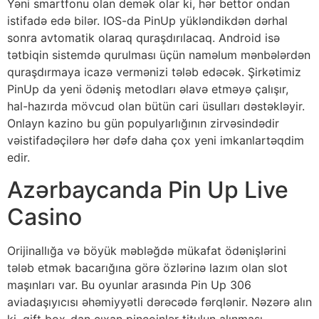
Yəni smartfonu olan demək olar ki, hər bettor ondan
istifadə edə bilər. IOS-da PinUp yükləndikdən dərhal
sonra avtomatik olaraq quraşdırılacaq. Android isə
tətbiqin sistemdə qurulması üçün naməlum mənbələrdən
quraşdırmaya icazə vermənizi tələb edəcək. Şirkətimiz
PinUp da yeni ödəniş metodları əlavə etməyə çalışır,
hal-hazırda mövcud olan bütün cari üsulları dəstəkləyir.
Onlayn kazino bu gün populyarlığının zirvəsindədir
vəistifadəçilərə hər dəfə daha çox yeni imkanlartəqdim
edir.
Azərbaycanda Pin Up Live
Casino
Orijinallığa və böyük məbləğdə mükafat ödənişlərini
tələb etmək bacarığına görə özlərinə lazım olan slot
maşınları var. Bu oyunlar arasında Pin Up 306
aviadaşıyıcısı əhəmiyyətli dərəcədə fərqlənir. Nəzərə alın
ki, gift box-dan çıxan pincoinlər titulun alınması