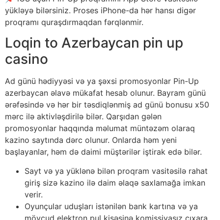
yükləyə bilərsiniz. Proses iPhone-da hər hansı digər
proqramı quraşdırmaqdan fərqlənmir.
Loqin to Azerbaycan pin up
casino
Ad günü hədiyyəsi və ya şəxsi promosyonlar Pin-Up
azerbaycan əlavə mükafat hesab olunur. Bayram günü
ərəfəsində və hər bir təsdiqlənmiş ad günü bonusu x50
mərc ilə aktivləşdirilə bilər. Qarşıdan gələn
promosyonlar haqqında məlumat müntəzəm olaraq
kazino saytında dərc olunur. Onlarda həm yeni
başlayanlar, həm də daimi müştərilər iştirak edə bilər.
Sayt və ya yüklənə bilən proqram vasitəsilə rahat
giriş sizə kazino ilə daim əlaqə saxlamağa imkan
verir.
Oyunçular uduşları istənilən bank kartına və ya
mövcud elektron pul kisəsinə komissiyasız çıxara