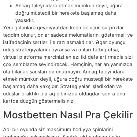
Ancaq taleyi idarə etmək mümkün deyil, uğura
doğru müstəqil bir hərəkətə başlamaq daha
yaxşıdır.
Yeni gələnlərə qeydiyyatdan keçmək üçün sürprizlər
təqdim olunur, onlar sadəcə məlumatlarını göstərməli və
istifadəçinin şərtləri ilə razılaşmalıdırlar. Əgər oyunçu
uduş strategiyalarını öyrənsə və onları tətbiq etsə,
virtual platforma mərcinizi ən azı iki dəfə artırmaqla sizi
çox semblante sevindirəcək. Həmçinin, hər an yanınızda
ola biləcək şansları da unutmayın. Ancaq taleyi idarə
etmək mümkün deyil, uğura doğru müstəqil bir hərəkətə
başlamaq daha yaxşıdır. Strategiyalar işlədikdən və
uduşlar praktiki olaraq cibinizdə olduqdan sonra onu
kartda düzgün göstərməlisiniz.
Mostbetten Nasıl Pra Çekilir
Adi bir oyunda siz maksimum hədiyyə spinlərini
toplamağa çalışmalısınız. Saytda aktiv olmaq üçün