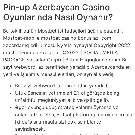
Pin-up Azerbaycan Casino
Oyunlarında Nasıl Oynanır?
Bu təklif bütün Mostbet istifadəçiləri üçün əlçatandır.
Mostbet-mobile mostbet casino bonus az. com
xəbərdarlıq edir : məsuliyyətlə oynayın! Copyright 2022
mostbet-mobile-az. com. ©2022 | SOCIAL MEDIA
PACKAGE Şirkətlər Qrupu | Bütün Hüquqlar Qorunur Bu
sayt webword. az tərəfindən yaradılıb Azərbaycanda en
yeni və işlənmiş məhsul elanları, onlayn alış veriş.
Bu sayt webword. az tərəfindən yaradılıb
Ufuk Sarıcının yetirmələri 21-ci görüşdə being
unfaithful məğlubiyyət alıb və qalib gəlib.
Əgər oyunçu uduş strategiyalarını öyrənsə və
onları tətbiq etsə, virtual platforma mərcinizi ən azı
iki dəfə artırmaqla sizi çox semblante
sevindirəcək.