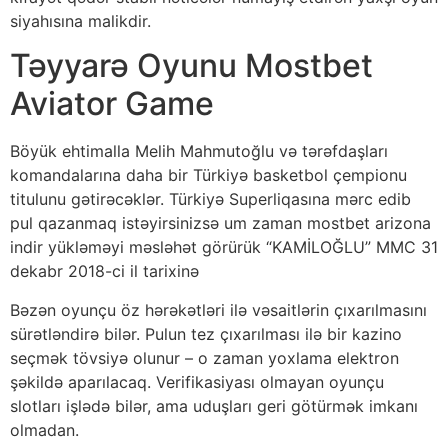
siyahısına malikdir.
Təyyarə Oyunu Mostbet
Aviator Game
Böyük ehtimalla Melih Mahmutoğlu və tərəfdaşları
komandalarına daha bir Türkiyə basketbol çempionu
titulunu gətirəcəklər. Türkiyə Superliqasına mərc edib
pul qazanmaq istəyirsinizsə um zaman mostbet arizona
indir yükləməyi məsləhət görürük “KAMİLOĞLU” MMC 31
dekabr 2018-ci il tarixinə
Bəzən oyunçu öz hərəkətləri ilə vəsaitlərin çıxarılmasını
sürətləndirə bilər. Pulun tez çıxarılması ilə bir kazino
seçmək tövsiyə olunur – o zaman yoxlama elektron
şəkildə aparılacaq. Verifikasiyası olmayan oyunçu
slotları işlədə bilər, ama uduşları geri götürmək imkanı
olmadan.