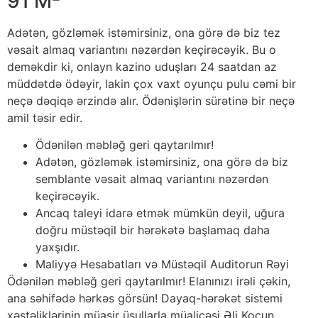
91 M²
Adətən, gözləmək istəmirsiniz, ona görə də biz tez
vəsait almaq variantını nəzərdən keçirəcəyik. Bu o
deməkdir ki, onlayn kazino uduşları 24 saatdan az
müddətdə ödəyir, lakin çox vaxt oyunçu pulu cəmi bir
neçə dəqiqə ərzində alır. Ödənişlərin sürətinə bir neçə
amil təsir edir.
Ödənilən məbləğ geri qaytarılmır!
Adətən, gözləmək istəmirsiniz, ona görə də biz
semblante vəsait almaq variantını nəzərdən
keçirəcəyik.
Ancaq taleyi idarə etmək mümkün deyil, uğura
doğru müstəqil bir hərəkətə başlamaq daha
yaxşıdır.
Maliyyə Hesabatları və Müstəqil Auditorun Rəyi
Ödənilən məbləğ geri qaytarılmır! Elanınızı irəli çəkin,
ana səhifədə hərkəs görsün! Dayaq-hərəkət sistemi
xəstəliklərinin müasir üsullarla müalicəsi Əli Koçun