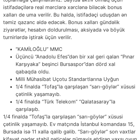
istifadəçilərə real mərclərə xərclənə biləcək bonus
xalları de uma verilir. Bu halda, istifadəçi uduşdan ən
təmiz qazanc əldə edəcək. Bonus xalları gündəlik
ziyarətlər, hesabın doldurulması, aksiyada və böyük
turnirlərdə iştirak üçün verilir.
“KAMİLOĞLU” MMC
Üçüncü “Anadolu Efes”dən bir xal geri qalan “Pınar
Karşıyaka” beşinci Bursaspor”dan dörd xal
qabaqda oldu.
Milli Mühasibat Uçotu Standartlarına Uyğun
1/4 finalda “Tofaş”la qarşılaşan “sarı-göylər” xüsusi
çətinlik yaşamayıb.
1/4 finalda “Türk Telekom” “Qalatasaray”la
qarşılaşıb.
1/4 finalda “Tofaş”la qarşılaşan “sarı-göylər” xüsusi
çətinlik yaşamayıb. Ev matçında İstanbul komandası 15,
Bursada isə 11 xalla qalib gəlib. “Sarı-göylər” son vaxtlar
kifayət qədər stabil nəticələr nümayiş etdirən yaxşı oyun