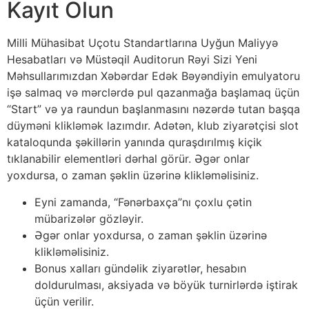
Kayıt Olun
Milli Mühasibat Uçotu Standartlarına Uyğun Maliyyə
Hesabatları və Müstəqil Auditorun Rəyi Sizi Yeni
Məhsullarımızdan Xəbərdar Edək Bəyəndiyin emulyatoru
işə salmaq və mərclərdə pul qazanmağa başlamaq üçün
“Start” və ya raundun başlanmasını nəzərdə tutan başqa
düyməni klikləmək lazımdır. Adətən, klub ziyarətçisi slot
kataloqunda şəkillərin yanında quraşdırılmış kiçik
tıklanabilir elementləri dərhal görür. Əgər onlar
yoxdursa, o zaman şəklin üzərinə klikləməlisiniz.
Eyni zamanda, “Fənərbaxça”nı çoxlu çətin
mübarizələr gözləyir.
Əgər onlar yoxdursa, o zaman şəklin üzərinə
klikləməlisiniz.
Bonus xalları gündəlik ziyarətlər, hesabın
doldurulması, aksiyada və böyük turnirlərdə iştirak
üçün verilir.