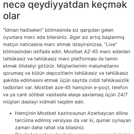
necə qeydiyyatdan keçmək
olar
“İdman hadisələri” bölməsində siz qarşıdan gələn
oyunlara mərc edə bilərsiniz. Əgər siz artıq başlanmış
matçın nəticəsinə mərc etmək istəyirsinizsə, “Live”
bölməsindən istifadə edin. Mostbet AZ-45 mərc edənləri
təhlükəsiz və təhlükəsiz mərc platforması ilə təmin
etmək öhdəliyi götürür. Müştərilərinin məlumatlarını
qorumaq və bütün depozitlərin təhlükəsiz və təhlükəsiz
şəkildə edilməsini etmək üçün saytda ciddi təhlükəsizlik
tədbirləri var. Mostbet aze-45 həmçinin e-poçt, telefon
və ya canlı söhbət vasitəsilə əlaqə saxlamaq üçün 24/7
müştəri dəstəyi xidməti təqdim edir.
Həmçinin Mostbet kazinosunun Azərbaycan dilinə
tərcümə edilmiş versiyası da var ki, qumar oynayan
zaman daha rahat ola biləsiniz.