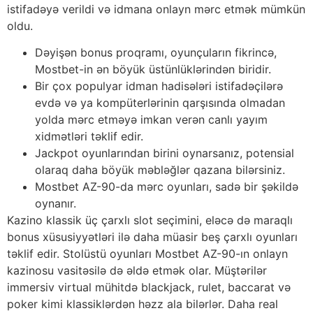
istifadəyə verildi və idmana onlayn mərc etmək mümkün
oldu.
Dəyişən bonus proqramı, oyunçuların fikrincə,
Mostbet-in ən böyük üstünlüklərindən biridir.
Bir çox populyar idman hadisələri istifadəçilərə
evdə və ya kompüterlərinin qarşısında olmadan
yolda mərc etməyə imkan verən canlı yayım
xidmətləri təklif edir.
Jackpot oyunlarından birini oynarsanız, potensial
olaraq daha böyük məbləğlər qazana bilərsiniz.
Mostbet AZ-90-da mərc oyunları, sadə bir şəkildə
oynanır.
Kazino klassik üç çarxlı slot seçimini, eləcə də maraqlı
bonus xüsusiyyətləri ilə daha müasir beş çarxlı oyunları
təklif edir. Stolüstü oyunları Mostbet AZ-90-ın onlayn
kazinosu vasitəsilə də əldə etmək olar. Müştərilər
immersiv virtual mühitdə blackjack, rulet, baccarat və
poker kimi klassiklərdən həzz ala bilərlər. Daha real