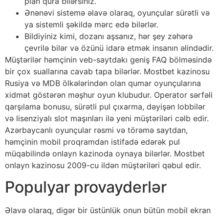
plan qura bilərsiniz.
Ənənəvi sistemə əlavə olaraq, oyunçular sürətli və
ya sistemli şəkildə mərc edə bilərlər.
Bildiyiniz kimi, dozanı aşsanız, hər şey zəhərə
çevrilə bilər və özünü idarə etmək insanın əlindədir.
Müştərilər həmçinin veb-saytdakı geniş FAQ bölməsində
bir çox suallarına cavab tapa bilərlər. Mostbet kazinosu
Rusiya və MDB ölkələrindən olan qumar oyunçularına
xidmət göstərən məşhur oyun klubudur. Operator sərfəli
qarşılama bonusu, sürətli pul çıxarma, dəyişən lobbilər
və lisenziyalı slot maşınları ilə yeni müştəriləri cəlb edir.
Azərbaycanlı oyunçular rəsmi və törəmə saytdan,
həmçinin mobil proqramdan istifadə edərək pul
müqabilində onlayn kazinoda oynaya bilərlər. Mostbet
onlayn kazinosu 2009-cu ildən müştəriləri qəbul edir.
Populyar provayderlər
Əlavə olaraq, digər bir üstünlük onun bütün mobil ekran