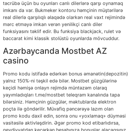
təcrübə üçün bu oyunları canlı dilerlərə qarşı oynamaq
imkanı da var. Bukmeker kontoru həmçinin müştərilərə
real dilerlə qarşılıqlı əlaqədə olarkən real vaxt rejimində
mərc etməyə imkan verən yenilikçi canlı diler
funksiyasını təklif edir. Bu funksiya blackjack, rulet və
baccarat kimi klassik stolüstü oyunlarda mövcuddur.
Azərbaycanda Mostbet AZ
casino
Promo kodu istifadə edərkən bonus əmanətin(depozitin)
yalnız 150%-ni təşkil edə bilər. Mostbet güzgülərinə
keçidi həmişə onlayn rejimdə müntəzəm olaraq
yayımladıqları t.me/mostbet teleqram kanalında tapa
bilərsiniz. Həmçinin güzgülər, məktublarda elektron
poçta ilə göndərilir. Müvafiq pəncərəyə lazım olan
promo kodu daxil edin, sonra onu «yoxlamaq» düyməsi
vasitəsilə aktivləşdirin. Əgər promo kod etibarlıdırsa,
qeydiyyatdan keçərkən hesabınıza bonuslar alacaqsınız.