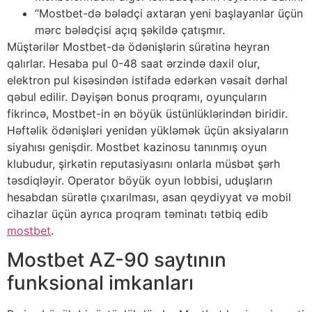
“Mostbet-də bələdçi axtaran yeni başlayanlar üçün
mərc bələdçisi açıq şəkildə çatışmır.
Müştərilər Mostbet-də ödənişlərin sürətinə heyran
qalırlar. Hesaba pul 0-48 saat ərzində daxil olur,
elektron pul kisəsindən istifadə edərkən vəsait dərhal
qəbul edilir. Dəyişən bonus proqramı, oyunçuların
fikrincə, Mostbet-in ən böyük üstünlüklərindən biridir.
Həftəlik ödənişləri yenidən yükləmək üçün aksiyaların
siyahısı genişdir. Mostbet kazinosu tanınmış oyun
klubudur, şirkətin reputasiyasını onlarla müsbət şərh
təsdiqləyir. Operator böyük oyun lobbisi, uduşların
hesabdan sürətlə çıxarılması, asan qeydiyyat və mobil
cihazlar üçün ayrıca proqram təminatı tətbiq edib
mostbet
.
Mostbet AZ-90 saytının
funksional imkanları