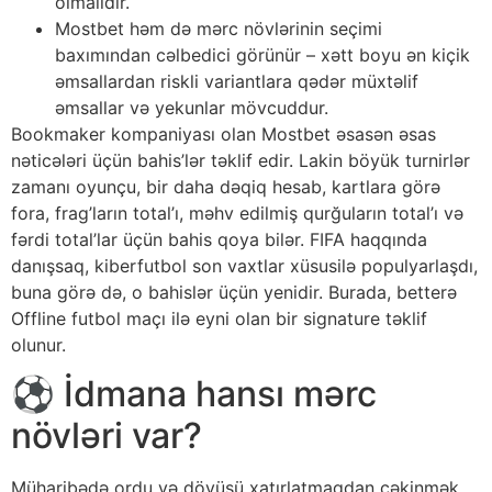
olmalıdır.
Mostbet həm də mərc növlərinin seçimi
baxımından cəlbedici görünür – xətt boyu ən kiçik
əmsallardan riskli variantlara qədər müxtəlif
əmsallar və yekunlar mövcuddur.
Bookmaker kompaniyası olan Mostbet əsasən əsas
nəticələri üçün bahis’lər təklif edir. Lakin böyük turnirlər
zamanı oyunçu, bir daha dəqiq hesab, kartlara görə
fora, frag’ların total’ı, məhv edilmiş qurğuların total’ı və
fərdi total’lar üçün bahis qoya bilər. FIFA haqqında
danışsaq, kiberfutbol son vaxtlar xüsusilə populyarlaşdı,
buna görə də, o bahislər üçün yenidir. Burada, betterə
Offline futbol maçı ilə eyni olan bir signature təklif
olunur.
⚽ İdmana hansı mərc
növləri var?
Müharibədə ordu və döyüşü xatırlatmaqdan çəkinmək