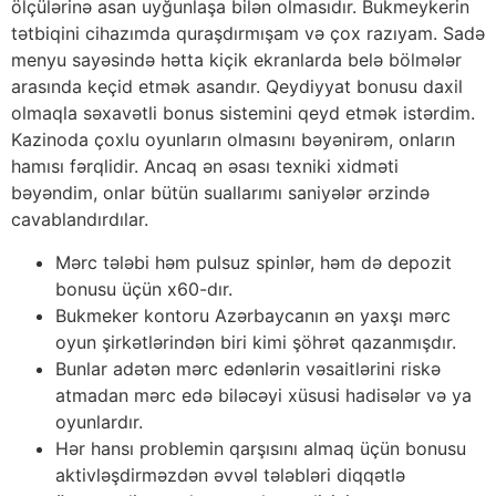
ölçülərinə asan uyğunlaşa bilən olmasıdır. Bukmeykerin
tətbiqini cihazımda quraşdırmışam və çox razıyam. Sadə
menyu sayəsində hətta kiçik ekranlarda belə bölmələr
arasında keçid etmək asandır. Qeydiyyat bonusu daxil
olmaqla səxavətli bonus sistemini qeyd etmək istərdim.
Kazinoda çoxlu oyunların olmasını bəyənirəm, onların
hamısı fərqlidir. Ancaq ən əsası texniki xidməti
bəyəndim, onlar bütün suallarımı saniyələr ərzində
cavablandırdılar.
Mərc tələbi həm pulsuz spinlər, həm də depozit
bonusu üçün x60-dır.
Bukmeker kontoru Azərbaycanın ən yaxşı mərc
oyun şirkətlərindən biri kimi şöhrət qazanmışdır.
Bunlar adətən mərc edənlərin vəsaitlərini riskə
atmadan mərc edə biləcəyi xüsusi hadisələr və ya
oyunlardır.
Hər hansı problemin qarşısını almaq üçün bonusu
aktivləşdirməzdən əvvəl tələbləri diqqətlə