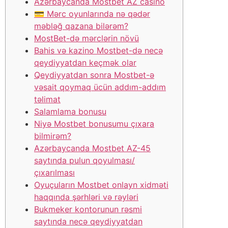
Azərbaycanda Mostbet AZ casino
💳 Mərc oyunlarında nə qədər
məbləğ qazana bilərəm?
MostBet-də mərclərin növü
Bahis və kazino Mostbet-də necə
qeydiyyatdan keçmək olar
Qeydiyyatdan sonra Mostbet-ə
vəsait qoymaq ücün addım-addım
təlimat
Salamlama bonusu
Niyə Mostbet bonusumu çıxara
bilmirəm?
Azərbaycanda Mostbet AZ-45
saytında pulun qoyulması/
çıxarılması
Oyuçuların Mostbet onlayn xidməti
haqqında şərhləri və rəyləri
Bukmeker kontorunun rəsmi
saytında necə qeydiyyatdan