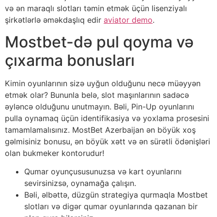
və ən maraqlı slotları təmin etmək üçün lisenziyalı
şirkətlərlə əməkdaşlıq edir
aviator demo
.
Mostbet-də pul qoyma və
çıxarma bonusları
Kimin oyunlarının sizə uyğun olduğunu necə müəyyən
etmək olar? Bununla belə, slot maşınlarının sadəcə
əyləncə olduğunu unutmayın. Bəli, Pin-Up oyunlarını
pulla oynamaq üçün identifikasiya və yoxlama prosesini
tamamlamalısınız. MostBet Azerbaijan ən böyük xoş
gəlmisiniz bonusu, ən böyük xətt və ən sürətli ödənişləri
olan bukmeker kontorudur!
Qumar oyunçususunuzsa və kart oyunlarını
sevirsinizsə, oynamağa çalışın.
Bəli, əlbəttə, düzgün strategiya qurmaqla Mostbet
slotları və digər qumar oyunlarında qazanan bir