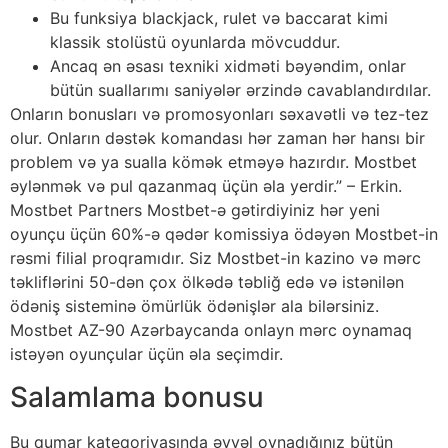
Bu funksiya blackjack, rulet və baccarat kimi
klassik stolüstü oyunlarda mövcuddur.
Ancaq ən əsası texniki xidməti bəyəndim, onlar
bütün suallarımı saniyələr ərzində cavablandırdılar.
Onların bonusları və promosyonları səxavətli və tez-tez
olur. Onların dəstək komandası hər zaman hər hansı bir
problem və ya sualla kömək etməyə hazırdır. Mostbet
əylənmək və pul qazanmaq üçün əla yerdir.” – Erkin.
Mostbet Partners Mostbet-ə gətirdiyiniz hər yeni
oyunçu üçün 60%-ə qədər komissiya ödəyən Mostbet-in
rəsmi filial proqramıdır. Siz Mostbet-in kazino və mərc
təkliflərini 50-dən çox ölkədə təbliğ edə və istənilən
ödəniş sisteminə ömürlük ödənişlər ala bilərsiniz.
Mostbet AZ-90 Azərbaycanda onlayn mərc oynamaq
istəyən oyunçular üçün əla seçimdir.
Salamlama bonusu
Bu qumar kateqoriyasında əvvəl oynadığınız bütün