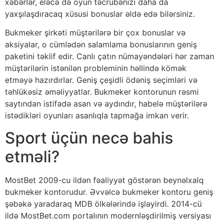
xəbərlər, eləcə də oyun təcrübənizi daha da
yaxşılaşdıracaq xüsusi bonuslar əldə edə bilərsiniz.
Bukmeker şirkəti müştərilərə bir çox bonuslar və
aksiyalar, o cümlədən salamlama bonuslarının geniş
paketini təklif edir. Canlı çatın nümayəndələri hər zaman
müştərilərin istənilən probleminin həllində kömək
etməyə hazırdırlar. Geniş çeşidli ödəniş seçimləri və
təhlükəsiz əməliyyatlar. Bukmeker kontorunun rəsmi
saytından istifadə asan və aydındır, habelə müştərilərə
istədikləri oyunları asanlıqla tapmağa imkan verir.
Sport üçün necə bahis
etməli?
MostBet 2009-cu ildən fəaliyyət göstərən beynəlxalq
bukmeker kontorudur. Əvvəlcə bukmeker kontoru geniş
şəbəkə yaradaraq MDB ölkələrində işləyirdi. 2014-cü
ildə MostBet.com portalının modernləşdirilmiş versiyası