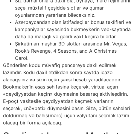
Siz dərhal onlara daxil ola, oynaya, mərc rejimlərini
seçə, müxtəlif çeşiddə slotlar və qumar
oyunlarından yararlana biləcəksiniz.
Azərbaycandan olan istifadəçilər bonus təklifləri və
kampaniyalar sayəsində bukmeykerin veb-saytında
daha da maraqlı və gəlirli vaxt keçirə bilərlər.
Şirkətin ən məşhur 3D slotları arasında Mr. Vegas,
Rook’s Revenge, 4 Seasons, and A Christmas
Carol.
Göndərilən kodu müvafiq pəncərəyə daxil edilmək
lazımdır. Kodu daxil etdikdən sonra saytda icazə
alacaqsınız və sizin üçün şəxsi hesab yaradılacaqdır.
Bookmaker’in əsas səhifəsinə keçərək, virtual açarı
«qeydiyyatdan keçin» düyməsinə basaraq aktivləşdirin.
E-poçt vasitəsilə qeydiyyatdan keçmək varianrını
seçərək, «növbəti» düyməsini basın. Sizə, bütün sahələri
doldurmaq və bahis(mərc) üçün valyutanı seçmək lazım
olacaq bir forma açılacaq.