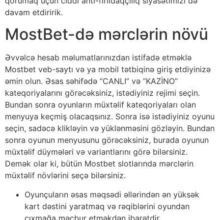
qorumaq üçün ciddi anti-fırıldaqçılıq siyasətimizi də
davam etdiririk.
MostBet-də mərclərin növü
Əvvəlcə hesab məlumatlarınızdan istifadə etməklə
Mostbet veb-saytı və ya mobil tətbiqinə giriş etdiyinizə
əmin olun. Əsas səhifədə “CANLI” və “KAZİNO”
kateqoriyalarını görəcəksiniz, istədiyiniz rejimi seçin.
Bundan sonra oyunların müxtəlif kateqoriyaları olan
menyuya keçmiş olacaqsınız. Sonra isə istədiyiniz oyunu
seçin, sadəcə klikləyin və yüklənməsini gözləyin. Bundan
sonra oyunun menyusunu görəcəksiniz, burada oyunun
müxtəlif düymələri və variantlarını görə bilərsiniz.
Demək olar ki, bütün Mostbet slotlarında mərclərin
müxtəlif növlərini seçə bilərsiniz.
Oyunçuların əsas məqsədi əllərindən ən yüksək
kart dəstini yaratmaq və rəqiblərini oyundan
çıxmağa məcbur etməkdən ibarətdir.