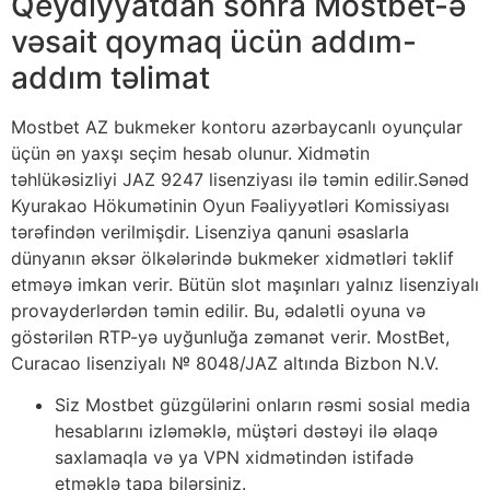
Qeydiyyatdan sonra Mostbet-ə
vəsait qoymaq ücün addım-
addım təlimat
Mostbet AZ bukmeker kontoru azərbaycanlı oyunçular
üçün ən yaxşı seçim hesab olunur. Xidmətin
təhlükəsizliyi JAZ 9247 lisenziyası ilə təmin edilir.Sənəd
Kyurakao Hökumətinin Oyun Fəaliyyətləri Komissiyası
tərəfindən verilmişdir. Lisenziya qanuni əsaslarla
dünyanın əksər ölkələrində bukmeker xidmətləri təklif
etməyə imkan verir. Bütün slot maşınları yalnız lisenziyalı
provayderlərdən təmin edilir. Bu, ədalətli oyuna və
göstərilən RTP-yə uyğunluğa zəmanət verir. MostBet,
Curacao lisenziyalı № 8048/JAZ altında Bizbon N.V.
Siz Mostbet güzgülərini onların rəsmi sosial media
hesablarını izləməklə, müştəri dəstəyi ilə əlaqə
saxlamaqla və ya VPN xidmətindən istifadə
etməklə tapa bilərsiniz.