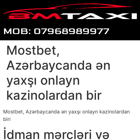
MOB: 07968989977
Mostbet,
Azərbaycanda ən
yaxşı onlayn
kazinolardan bir
Mostbet, Azərbaycanda ən yaxşı onlayn kazinolardan
biri
İdman mərcləri və