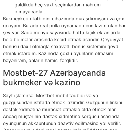
gəldikdə heç vaxt seçimlərdən məhrum
olmayacaqlar.
Bukmeykerin tətbiqini cihazımda quraşdırmışam və çox
razıyam. Burada real pulla oynamaq üçün lazım olan hər
şey var. Sadə menyu sayəsində hətta kiçik ekranlarda
belə bölmələr arasında keçid etmək asandır. Qeydiyyat
bonusu daxil olmaqla səxavətli bonus sistemini qeyd
etmək istərdim. Kazinoda çoxlu oyunların olmasını
bəyənirəm, onların hamısı fərqlidir.
Mostbet-27 Azərbaycanda
bukmeker və kazino
Sayt işləmirsə, Mostbet mobil tədbiqi və ya
güzgüsündən istifadə etmək lazımdır. Güzgünün linkini
dəstək xidmətinə müraciət etməklə əldə etmək olar.
Ancaq müştərinin dəstək xidmətinə sorğusu əsasında
oyunçunun akkauntunun deavtiv edilməsinə yol verilir.