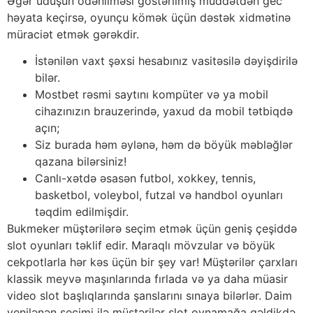
Əgər uduşun ödənilməsi göstərilmiş müddətdən gec
həyata keçirsə, oyunçu kömək üçün dəstək xidmətinə
müraciət etmək gərəkdir.
İstənilən vaxt şəxsi hesabınız vasitəsilə dəyişdirilə
bilər.
Mostbet rəsmi saytını kompüter və ya mobil
cihazınızın brauzerində, yaxud da mobil tətbiqdə
açın;
Siz burada həm əylənə, həm də böyük məbləğlər
qazana bilərsiniz!
Canlı-xətdə əsasən futbol, xokkey, tennis,
basketbol, voleybol, futzal və handbol oyunları
təqdim edilmişdir.
Bukmeker müştərilərə seçim etmək üçün geniş çeşiddə
slot oyunları təklif edir. Maraqlı mövzular və böyük
cekpotlarla hər kəs üçün bir şey var! Müştərilər çarxları
klassik meyvə maşınlarında fırlada və ya daha müasir
video slot başlıqlarında şanslarını sınaya bilərlər. Daim
yenilənən seçimi ilə müştərilər slot oynamağa gəldikdə