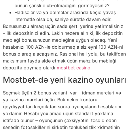
bunun şanslı olub-olmadığını görməyəsiniz?
Hadisələr və ya bölmələr arasında keçid yavaş
İnternetlə olsa da, saniyə sürətlə davam edir.
Bonusunuzu almaq üçün sadə şərti yerinə yetirməlisiniz
– ilk depozitinizi edin. Lakin nəzərə alın ki, ilk depozitin
məbləği bonusunuzun məbləğinə uyğun olacaq. Yəni
hesabınızı 100 AZN-lə doldurmaqla siz eyni 100 AZN-ni
bonus olaraq alacaqsınız. Rasional həll yolu, bu təklifdən
maksimum fayda əldə etmək üçün məhz bu məbləği
depozitə qoymaq olardı
mostbet casino
.
Mostbet-də yeni kazino oyunları
Seçmək üçün 2 bonus variantı var – idman mərcləri və
ya kazino mərcləri üçün. Bukmeker kontoru
qeydiyyatdan keçdikdən sonra oyunçuların hesablarını
yoxlamır. Hesabı yoxlamaq üçün standart yoxlama
istifadə olunur – oyunçunun şəxsiyyətini təsdiq edən
sənədin fotoşəkillərini şirkətin təhlükəsizlik xidmətinin