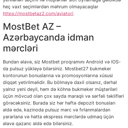
heç vaxt seçimlərdən məhrum olmayacaqlar
https://mostbetaz2.com/aviator/
.
MostBet AZ –
Azərbaycanda idman
mərcləri
Bundan əlavə, siz Mostbet proqramını Android və IOS-
da pulsuz yükləyə bilərsiniz. Mostbet27 bukmeker
kontorunun bonuslarına və promosyonlarına xüsusi
diqqət yetirilməlidir. Bu bölməyə daxil olsanız, dərhal
yalnız yeni deyil, həm də köhnə bukmeker müştəriləri
üçün mövcud olan çox sayda maraqlı və sərfəli təklifləri
görəcəksiniz. Burada siz hər həftə depozit bonusları
əldə edə, kazinoda pulsuz mərc və fırlanmalardan
yararlana və hətta ekspress mərclərdə udmaq üçün
əlavə qazanc əldə edə bilərsiniz.