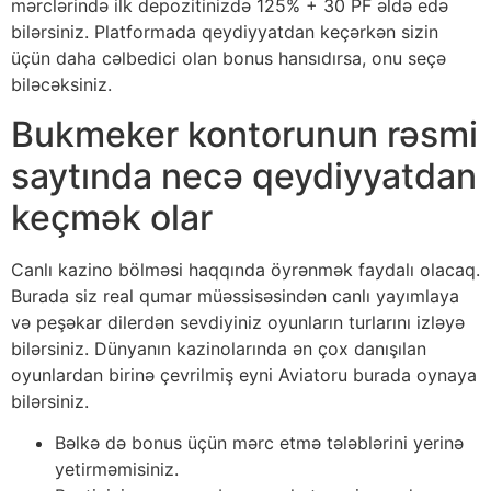
mərclərində ilk depozitinizdə 125% + 30 PF əldə edə
bilərsiniz. Platformada qeydiyyatdan keçərkən sizin
üçün daha cəlbedici olan bonus hansıdırsa, onu seçə
biləcəksiniz.
Bukmeker kontorunun rəsmi
saytında necə qeydiyyatdan
keçmək olar
Canlı kazino bölməsi haqqında öyrənmək faydalı olacaq.
Burada siz real qumar müəssisəsindən canlı yayımlaya
və peşəkar dilerdən sevdiyiniz oyunların turlarını izləyə
bilərsiniz. Dünyanın kazinolarında ən çox danışılan
oyunlardan birinə çevrilmiş eyni Aviatoru burada oynaya
bilərsiniz.
Bəlkə də bonus üçün mərc etmə tələblərini yerinə
yetirməmisiniz.