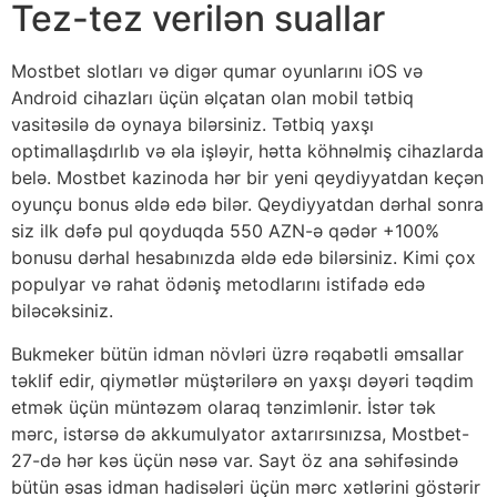
Tez-tez verilən suallar
Mostbet slotları və digər qumar oyunlarını iOS və
Android cihazları üçün əlçatan olan mobil tətbiq
vasitəsilə də oynaya bilərsiniz. Tətbiq yaxşı
optimallaşdırlıb və əla işləyir, hətta köhnəlmiş cihazlarda
belə. Mostbet kazinoda hər bir yeni qeydiyyatdan keçən
oyunçu bonus əldə edə bilər. Qeydiyyatdan dərhal sonra
siz ilk dəfə pul qoyduqda 550 AZN-ə qədər +100%
bonusu dərhal hesabınızda əldə edə bilərsiniz. Kimi çox
populyar və rahat ödəniş metodlarını istifadə edə
biləcəksiniz.
Bukmeker bütün idman növləri üzrə rəqabətli əmsallar
təklif edir, qiymətlər müştərilərə ən yaxşı dəyəri təqdim
etmək üçün müntəzəm olaraq tənzimlənir. İstər tək
mərc, istərsə də akkumulyator axtarırsınızsa, Mostbet-
27-də hər kəs üçün nəsə var. Sayt öz ana səhifəsində
bütün əsas idman hadisələri üçün mərc xətlərini göstərir