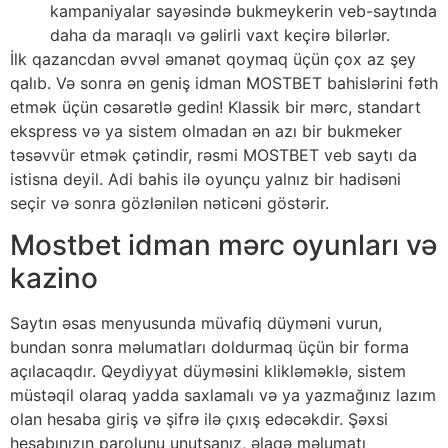
kampaniyalar sayəsində bukmeykerin veb-saytında
daha da maraqlı və gəlirli vaxt keçirə bilərlər.
İlk qazancdan əvvəl əmanət qoymaq üçün çox az şey
qalıb. Və sonra ən geniş idman MOSTBET bahislərini fəth
etmək üçün cəsarətlə gedin! Klassik bir mərc, standart
ekspress və ya sistem olmadan ən azı bir bukmeker
təsəvvür etmək çətindir, rəsmi MOSTBET veb saytı da
istisna deyil. Adi bahis ilə oyunçu yalnız bir hadisəni
seçir və sonra gözlənilən nəticəni göstərir.
Mostbet idman mərc oyunları və
kazino
Saytın əsas menyusunda müvafiq düyməni vurun,
bundan sonra məlumatları doldurmaq üçün bir forma
açılacaqdır. Qeydiyyat düyməsini klikləməklə, sistem
müstəqil olaraq yadda saxlamalı və ya yazmağınız lazım
olan hesaba giriş və şifrə ilə çıxış edəcəkdir. Şəxsi
hesabınızın parolunu unutsanız, əlaqə məlumatı