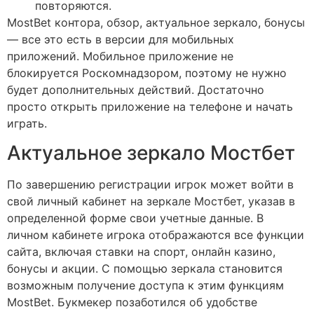
повторяются.
MostBet контора, обзор, актуальное зеркало, бонусы
— все это есть в версии для мобильных
приложений. Мобильное приложение не
блокируется Роскомнадзором, поэтому не нужно
будет дополнительных действий. Достаточно
просто открыть приложение на телефоне и начать
играть.
Актуальное зеркало Мостбет
По завершению регистрации игрок может войти в
свой личный кабинет на зеркале Мостбет, указав в
определенной форме свои учетные данные. В
личном кабинете игрока отображаются все функции
сайта, включая ставки на спорт, онлайн казино,
бонусы и акции. С помощью зеркала становится
возможным получение доступа к этим функциям
MostBet. Букмекер позаботился об удобстве