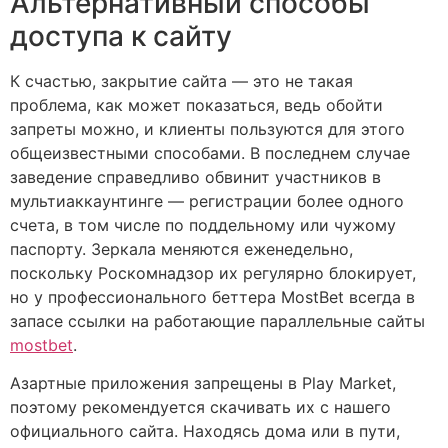
Альтернативный способы
доступа к сайту
К счастью, закрытие сайта — это не такая
проблема, как может показаться, ведь обойти
запреты можно, и клиенты пользуются для этого
общеизвестными способами. В последнем случае
заведение справедливо обвинит участников в
мультиаккаунтинге — регистрации более одного
счета, в том числе по поддельному или чужому
паспорту. Зеркала меняются еженедельно,
поскольку Роскомнадзор их регулярно блокирует,
но у профессионального беттера MostBet всегда в
запасе ссылки на работающие параллельные сайты
mostbet
.
Азартные приложения запрещены в Play Market,
поэтому рекомендуется скачивать их с нашего
официального сайта. Находясь дома или в пути,