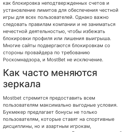
как блокировка неподтвержденных счетов и
установление лимитов для обеспечения честной
игры для всех пользователей. Однако важно
следовать правилам компании и не заниматься
нечестной деятельностью, чтобы избежать
блокировки профиля или лишения выигрыша.
Многие сайты подвергаются блокировкам со
стороны провайдера по требованию
Роскомнадзора, и MostBet не исключение.
Как часто меняются
зеркала
Mostbet стремится предоставить всем
пользователям максимально выгодные условия.
Букмекер предлагает бонусы не только
пользователям, которые ставят на спортивные
дисциплины, но и азартным игрокам,