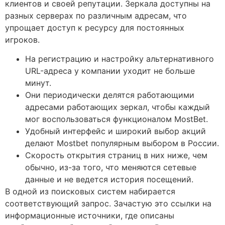
клиентов и своей репутации. Зеркала доступны на
разных серверах по различным адресам, что
упрощает доступ к ресурсу для постоянных
игроков.
На регистрацию и настройку альтернативного
URL-адреса у компании уходит не больше
минут.
Они периодически делятся работающими
адресами работающих зеркал, чтобы каждый
мог воспользоваться функционалом MostBet.
Удобный интерфейс и широкий выбор акций
делают Mostbet популярным выбором в России.
Скорость открытия страниц в них ниже, чем
обычно, из-за того, что меняются сетевые
данные и не ведется история посещений.
В одной из поисковых систем набирается
соответствующий запрос. Зачастую это ссылки на
информационные источники, где описаны