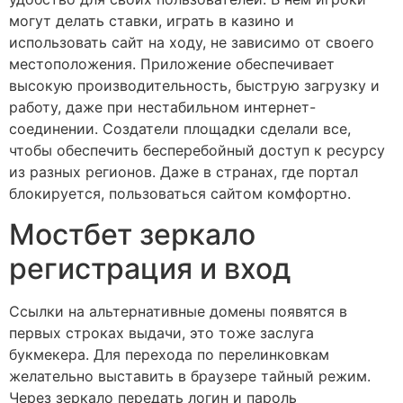
могут делать ставки, играть в казино и
использовать сайт на ходу, не зависимо от своего
местоположения. Приложение обеспечивает
высокую производительность, быструю загрузку и
работу, даже при нестабильном интернет-
соединении. Создатели площадки сделали все,
чтобы обеспечить бесперебойный доступ к ресурсу
из разных регионов. Даже в странах, где портал
блокируется, пользоваться сайтом комфортно.
Мостбет зеркало
регистрация и вход
Ссылки на альтернативные домены появятся в
первых строках выдачи, это тоже заслуга
букмекера. Для перехода по перелинковкам
желательно выставить в браузере тайный режим.
Через зеркало передать логин и пароль