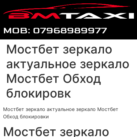
MOB: 07968989977
Мостбет зеркало
актуальное зеркало
Мостбет Обход
блокировк
Мостбет зеркало актуальное зеркало Мостбет
Обход блокировки
Мостбет зеркало