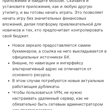
приложений и найдите Mostbet. Скачайте и
установите приложение, как и любую другую
утилиту, и вы готовы начать играть. Это позволяет
начать игру без значительных финансовых
вложений, делая платформу привлекательной для
новичков и тех, кто предпочитает контролировать
свой бюджет.
Новое зеркало предоставляется самим
букмекером, а ссылка на него выкладывается в
официальных источниках БК.
Внешне, по навигации и интерфейсу
альтернативный адрес не отличается от
основного ресурса.
В этом случае потребуются новые актуальные
работающие дубликаты.
Чтобы пользоваться VPN, не нужно
настраивать удаленный сервер, как не
обязательно быть сетевым администратором