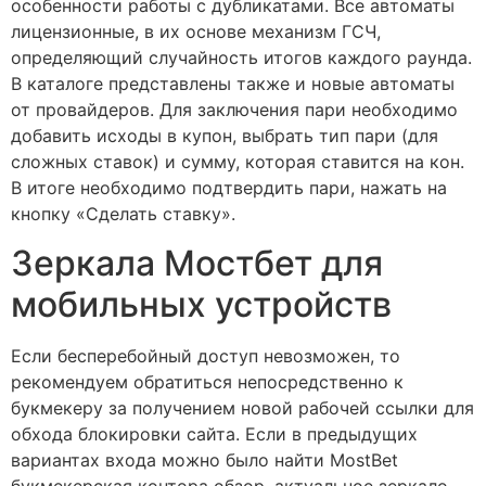
особенности работы с дубликатами. Все автоматы
лицензионные, в их основе механизм ГСЧ,
определяющий случайность итогов каждого раунда.
В каталоге представлены также и новые автоматы
от провайдеров. Для заключения пари необходимо
добавить исходы в купон, выбрать тип пари (для
сложных ставок) и сумму, которая ставится на кон.
В итоге необходимо подтвердить пари, нажать на
кнопку «Сделать ставку».
Зеркала Мостбет для
мобильных устройств
Если бесперебойный доступ невозможен, то
рекомендуем обратиться непосредственно к
букмекеру за получением новой рабочей ссылки для
обхода блокировки сайта. Если в предыдущих
вариантах входа можно было найти MostBet
букмекерская контора обзор, актуальное зеркало,