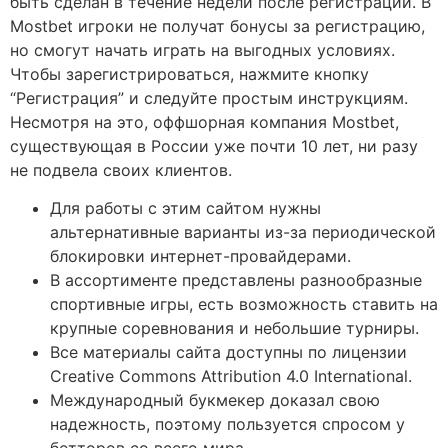
быть сделан в течение недели после регистрации. В
Mostbet игроки не получат бонусы за регистрацию,
но смогут начать играть на выгодных условиях.
Чтобы зарегистрироваться, нажмите кнопку
“Регистрация” и следуйте простым инструкциям.
Несмотря на это, оффшорная компания Mostbet,
существующая в России уже почти 10 лет, ни разу
не подвела своих клиентов.
Для работы с этим сайтом нужны
альтернативные варианты из-за периодической
блокировки интернет-провайдерами.
В ассортименте представлены разнообразные
спортивные игры, есть возможность ставить на
крупные соревнования и небольшие турниры.
Все материалы сайта доступны по лицензии
Creative Commons Attribution 4.0 International.
Международный букмекер доказал свою
надежность, поэтому пользуется спросом у
бетторов со всего мира.