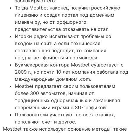
заблокируют его.
Тогда Mostbet наконец получил российскую
лицензию и создал портал под доменным
именем ру, но от оффшорного
представительства отказывать не стал.
Игроки редко испытывают проблемы со
входом на сайт, а если техническая
составляющая подводит, то компания
предлагает фрибеты и промокоды.
Букмекерская контора Mostbet существует с
2009 г., но почти 10 лет компания работала под
международным доменом .com.
Mostbet предлагает своим пользователям
более 300 автоматов, начиная от
традиционных однорычажных и заканчивая
современными играми с 3D-графикой.
Пользователи участвуют во всех ставках,
пополняют счет и другое.
Mostbet также использует основные методы, такие