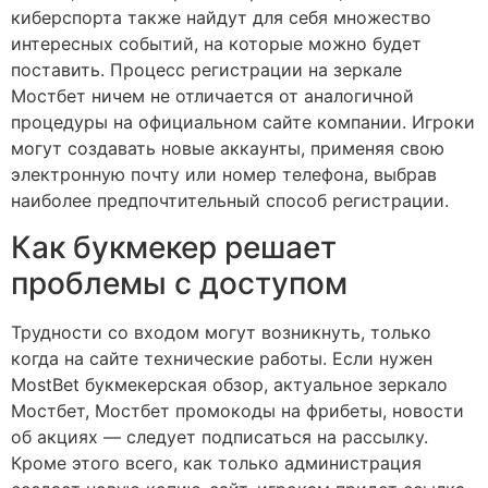
киберспорта также найдут для себя множество
интересных событий, на которые можно будет
поставить. Процесс регистрации на зеркале
Мостбет ничем не отличается от аналогичной
процедуры на официальном сайте компании. Игроки
могут создавать новые аккаунты, применяя свою
электронную почту или номер телефона, выбрав
наиболее предпочтительный способ регистрации.
Как букмекер решает
проблемы с доступом
Трудности со входом могут возникнуть, только
когда на сайте технические работы. Если нужен
MostBet букмекерская обзор, актуальное зеркало
Мостбет, Мостбет промокоды на фрибеты, новости
об акциях — следует подписаться на рассылку.
Кроме этого всего, как только администрация