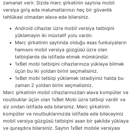
zəmanət verir. Sizdə mərc şirkətinin saytına mobil
versiya giriş edə məlumatlarınızı heç bir güvənlik
təhlükəsi olmadan əlavə edə bilərsiniz.
Android cihazlar üzrə mobil versiya tətbiqini
yükləməyin iki müxtəlif yolu vardır.
Mərc şirkətinin saytında olduğu əsas funksiyaların
hamısını mobil versiya güzgüsü üzrə olan
tətbiqlərdə də istifadə etmək mümkündür.
1xBet mobi tətbiqini cihazlarınıza yükləyə bilmək
üçün bu iki yoldan birini seçməlisiniz.
1xBet mobi tətbiqi yükləmək istədiyiniz halda bu
zaman 2 yoldan birini seçməlisiniz.
Mərc şirkətinin mobil cihazlarınızdan əlavə kompüter və
noutbuklar üçün olan 1xBet Mobi üzrə tətbiqi vardlr və
siz ondan istifadə edə bilərsiniz. Mərc şirkətinin
kompüter və noutbuklarınızda istifadə edə biləcəyiniz
mobil versiya güzgüsü tətbiqini asan bir şəkildə yükləyə
və quraşdıra bilərsiniz. Saytın 1xBet mobile versiyası