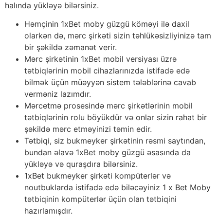
halında yükləyə bilərsiniz.
Həmçinin 1xBet moby güzgü köməyi ilə daxil
olarkən də, mərc şirkəti sizin təhlükəsizliyinizə tam
bir şəkildə zəmanət verir.
Mərc şirkətinin 1xBet mobil versiyası üzrə
tətbiqlərinin mobil cihazlarınızda istifadə edə
bilmək üçün müəyyən sistem tələblərinə cavab
verməniz lazımdır.
Mərcetmə prosesində mərc şirkətlərinin mobil
tətbiqlərinin rolu böyükdür və onlar sizin rahat bir
şəkildə mərc etməyinizi təmin edir.
Tətbiqi, siz bukmeyker şirkətinin rəsmi saytından,
bundan əlavə 1xBet moby güzgü əsasında da
yükləyə və quraşdıra bilərsiniz.
1xBet bukmeyker şirkəti kompüterlər və
noutbuklarda istifadə edə biləcəyiniz 1 x Bet Moby
tətbiqinin kompüterlər üçün olan tətbiqini
hazırlamışdır.