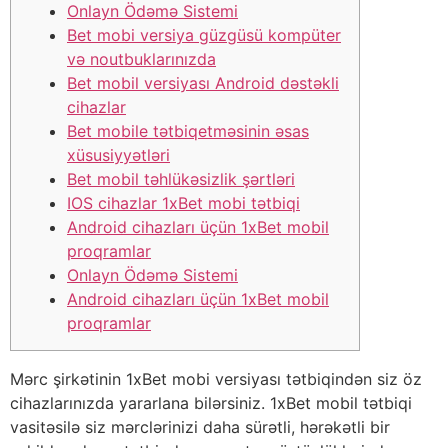
Onlayn Ödəmə Sistemi
Bet mobi versiya güzgüsü kompüter
və noutbuklarınızda
Bet mobil versiyası Android dəstəkli
cihazlar
Bet mobile tətbiqetməsinin əsas
xüsusiyyətləri
Bet mobil təhlükəsizlik şərtləri
IOS cihazlar 1xBet mobi tətbiqi
Android cihazları üçün 1xBet mobil
proqramlar
Onlayn Ödəmə Sistemi
Android cihazları üçün 1xBet mobil
proqramlar
Mərc şirkətinin 1xBet mobi versiyası tətbiqindən siz öz
cihazlarınızda yararlana bilərsiniz. 1xBet mobil tətbiqi
vasitəsilə siz mərclərinizi daha sürətli, hərəkətli bir