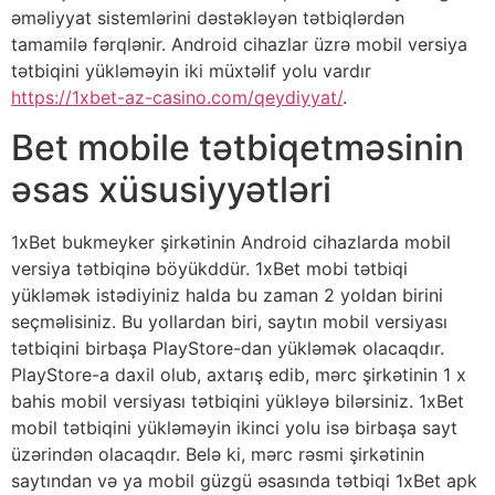
əməliyyat sistemlərini dəstəkləyən tətbiqlərdən
tamamilə fərqlənir. Android cihazlar üzrə mobil versiya
tətbiqini yükləməyin iki müxtəlif yolu vardır
https://1xbet-az-casino.com/qeydiyyat/
.
Bet mobile tətbiqetməsinin
əsas xüsusiyyətləri
1xBet bukmeyker şirkətinin Android cihazlarda mobil
versiya tətbiqinə böyükddür. 1xBet mobi tətbiqi
yükləmək istədiyiniz halda bu zaman 2 yoldan birini
seçməlisiniz. Bu yollardan biri, saytın mobil versiyası
tətbiqini birbaşa PlayStore-dan yükləmək olacaqdır.
PlayStore-a daxil olub, axtarış edib, mərc şirkətinin 1 x
bahis mobil versiyası tətbiqini yükləyə bilərsiniz. 1xBet
mobil tətbiqini yükləməyin ikinci yolu isə birbaşa sayt
üzərindən olacaqdır. Belə ki, mərc rəsmi şirkətinin
saytından və ya mobil güzgü əsasında tətbiqi 1xBet apk