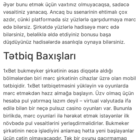
Əyər bunu etmək üçün vaxtınız olmuyacaqsa, sadəcə
vəsaitiniz yanacaq. Ancaq bu ssenarinin ehtimalı çox
azdır, cünki platformada siz yüzlərlə qarşıdurmaya mərc
edə bilərsiz. Şirkətdə yüzlərlə hadisəyə mərc edə
bilərsiniz, beləliklə əldə etdiyiniz bonusu başa
düşdüyünüz hadisələrdə asanlıqla oynaya bilərsiniz.
Tətbiq Baxışları
1xBet bukmeyker şirkətinin əsas diqqətə aldığı
bölmələrdən biri mərc şirkətinin cihazlar üzrə olan mobil
tətbiqidir. 1xBet tətbiqetməsini yükləyin və oyunlarda
mərc etməkdən həzz almağa başlayın. Üzv olmaq üçün
hesaba pul yatırmaq lazım deyil – virtual valyutada ifa
edilə bilən bir neçə pulsuz casino oyunları var. Bununla
birlikdə, mərc oyunlari ilə hərəkət etmək istəyənlər ilk
növbədə pul vəsaitlərini yerləşdirməlidirlər. Bukmeker
şirkətinin necə işlədiyini anlamaq hətta yeni başlayanlar
üçün çətin olmayacaqdır. Tək bir oyunu qaçırmamaq