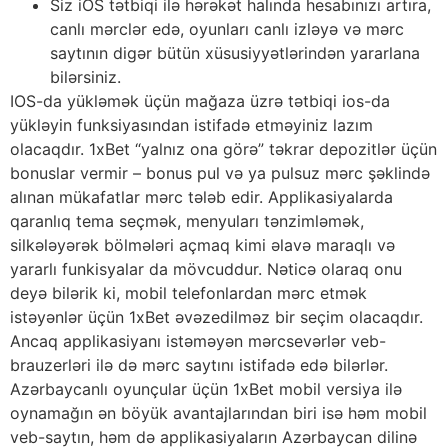
Siz iOS tətbiqi ilə hərəkət halında hesabınızı artıra,
canlı mərclər edə, oyunları canlı izləyə və mərc
saytının digər bütün xüsusiyyətlərindən yararlana
bilərsiniz.
IOS-da yükləmək üçün mağaza üzrə tətbiqi ios-da
yükləyin funksiyasından istifadə etməyiniz lazım
olacaqdır. 1xBet “yalnız ona görə” təkrar depozitlər üçün
bonuslar vermir – bonus pul və ya pulsuz mərc şəklində
alınan mükafatlar mərc tələb edir. Applikasiyalarda
qaranlıq tema seçmək, menyuları tənzimləmək,
silkələyərək bölmələri açmaq kimi əlavə maraqlı və
yararlı funkisyalar da mövcuddur. Nəticə olaraq onu
deyə bilərik ki, mobil telefonlardan mərc etmək
istəyənlər üçün 1xBet əvəzedilməz bir seçim olacaqdır.
Ancaq applikasiyanı istəməyən mərcsevərlər veb-
brauzerləri ilə də mərc saytını istifadə edə bilərlər.
Azərbaycanlı oyunçular üçün 1xBet mobil versiya ilə
oynamağın ən böyük avantajlarından biri isə həm mobil
veb-saytın, həm də applikasiyaların Azərbaycan dilinə