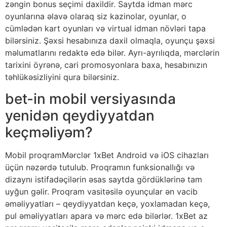
zəngin bonus seçimi daxildir. Saytda idman mərc
oyunlarına əlavə olaraq siz kazinolar, oyunlar, o
cümlədən kart oyunları və virtual idman növləri tapa
bilərsiniz. Şəxsi hesabınıza daxil olmaqla, oyunçu şəxsi
məlumatlarını redaktə edə bilər. Ayrı-ayrılıqda, mərclərin
tarixini öyrənə, cari promosyonlara baxa, hesabınızın
təhlükəsizliyini qura bilərsiniz.
bet-in mobil versiyasında
yenidən qeydiyyatdan
keçməliyəm?
Mobil proqramMərclər 1xBet Android və iOS cihazları
üçün nəzərdə tutulub. Proqramın funksionallığı və
dizaynı istifadəçilərin əsas saytda gördüklərinə tam
uyğun gəlir. Proqram vasitəsilə oyunçular ən vacib
əməliyyatları – qeydiyyatdan keçə, yoxlamadan keçə,
pul əməliyyatları apara və mərc edə bilərlər. 1xBet az