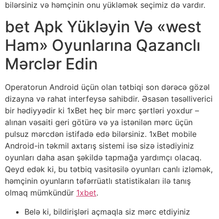
bilərsiniz və həmçinin onu yükləmək seçimiz də vardır.
bet Apk Yükləyin Və «west
Ham» Oyunlarına Qazanclı
Mərclər Edin
Operatorun Android üçün olan tətbiqi son dərəcə gözəl
dizayna və rahat interfeysə sahibdir. Əsasən təsəlliverici
bir hədiyyədir ki 1xBet heç bir mərc şərtləri yoxdur –
alınan vəsaiti geri götürə və ya istənilən mərc üçün
pulsuz mərcdən istifadə edə bilərsiniz. 1xBet mobile
Android-in təkmil axtarış sistemi isə sizə istədiyiniz
oyunları daha asan şəkildə tapmağa yardımçı olacaq.
Qeyd edək ki, bu tətbiq vasitəsilə oyunları canlı izləmək,
həmçinin oyunların təfərrüatlı statistikaları ilə tanış
olmaq mümkündür
1xbet
.
Belə ki, bildirişləri açmaqla siz mərc etdiyiniz