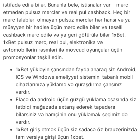
istifadə edilə bilər. Bununla belə, istisnalar var – mərc
etmədən pulsuz mərclər və real pul cashback. Heç bir
mərc tələbləri olmayan pulsuz mərclər hər hansı və ya
müəyyən bir hadisə üçün mərc edilə bilər və təsəlli
cashback mərc edilə və ya geri götürülə bilər 1xBet.
1xBet pulsuz mərc, real pul, elektronika və
avtomobillərin rəsmləri ilə mövcud oyunçular üçün
promosyonlar təşkil edin.
1xBet yükləyin şansından faydalanaraq siz Android,
IOS və Windows əməliyyat sistemini tabanlı mobil
cihazlarınıza yükləmə və quraşdırma şansınız
vardır.
Eləcə də android üçün güzgü yükləmə əsasında siz
tətbiqi mağazada axtarış edərək tapadera
bilərsiniz və həmçinin onu yükləmək seçimiz də
vardır.
1xBet giriş etmək üçün siz sadəcə öz brauzerinizdə
tam versiya girişi üçün 1xbet.