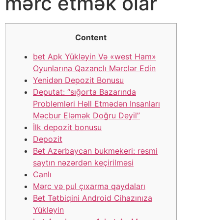
mərc etmək olar
Content
bet Apk Yükləyin Və «west Ham»
Oyunlarına Qazanclı Mərclər Edin
Yenidən Depozit Bonusu
Deputat: “sığorta Bazarında
Problemləri Həll Etmədən Insanları
Məcbur Eləmək Doğru Deyil”
İlk depozit bonusu
Depozit
Bet Azərbaycan bukmekeri: rəsmi
saytın nəzərdən keçirilməsi
Canlı
Mərc və pul çıxarma qaydaları
Bet Tətbiqini Android Cihazınıza
Yükləyin