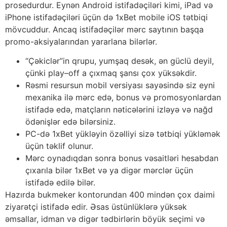
prosedurdur. Eynən Android istifadəçiləri kimi, iPad və
iPhone istifadəçiləri üçün də 1xBet mobile iOS tətbiqi
mövcuddur. Ancaq istifadəçilər mərc saytının başqa
promo-aksiyalarından yararlana bilərlər.
“Çəkiclər”in qrupu, yumşaq desək, ən güclü deyil,
çünki play–off a çıxmaq şansı çox yüksəkdir.
Rəsmi resursun mobil versiyası sayəsində siz eyni
mexanika ilə mərc edə, bonus və promosyonlardan
istifadə edə, matçların nəticələrini izləyə və nağd
ödənişlər edə bilərsiniz.
PC-də 1xBet yükləyin özəlliyi sizə tətbiqi yükləmək
üçün təklif olunur.
Mərc oynadıqdan sonra bonus vəsaitləri hesabdan
çıxarıla bilər 1xBet və ya digər mərclər üçün
istifadə edilə bilər.
Hazırda bukmeker kontorundan 400 mindən çox daimi
ziyarətçi istifadə edir. Əsas üstünlüklərə yüksək
əmsallar, idman və digər tədbirlərin böyük seçimi və