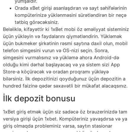
yumşaldır.
Orada xBet girişi asanlaşdıran və sayt səhifələrinin
kompüterinizə yüklənməsini sürətləndirən bir neçə
tətbiq görəcəksiniz.
Beləliklə, kifayəttir ki 1xBet mobi öz əməliyyat sisteminiz
üçün yükləyin və faydalarını qiymətləndirin. Yükləmək
üçün bukmeker şirkətinin rəsmi saytına daxil olun, mobil
telefon simgesini vurun və OS-nizi seçin. Sonra,
simgesini vurmalısınız və yükləmə ahora Android-də
olduğu kimi dərhal başlayacaq və ya sistem sizi App
Store-a köçürəcək və oradan proqramı yükləyə
bilərsiniz. İlk depozitinizi qoyduğunuz üçün depozitin a
hundred faizinə qədər səxavətli bir mükafat alacaqsınız.
İlk depozit bonusu
1xBet giriş etmək üçün siz sadəcə öz brauzerinizdə tam
versiya girişi üçün 1xbet. Kompüteriniz yavaşdırsa və ya
giriş olmaqda probleminiz varsa, saytın stasionar